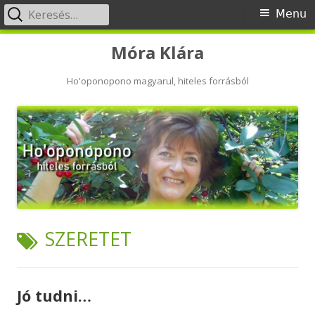
Keresés:
Primary
Menu
Menu
Skip
Móra Klára
to
content
Ho'oponopono magyarul, hiteles forrásból
TAG:
SZERETET
Jó tudni…