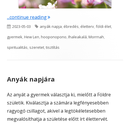
"Anyák napjára 2023"
...continue reading
Published
Tags
2023-05-03
anyák napja
,
ébredés
,
életterv
,
földi élet
,
on
gyermek
,
Hew Len
,
hooponopono
,
Ihaleakalá
,
Morrnah
,
spiritualitás
,
szeretet
,
tisztítás
Anyák napjára
Az anyát a gyermek választja ki, mielőtt a Földre
születik. Kiválasztja a számára legfényesebben
ragyogó csillagot, akivel a legtökéletesebben
megvalósíthatja a születése előtt írt élettervét.