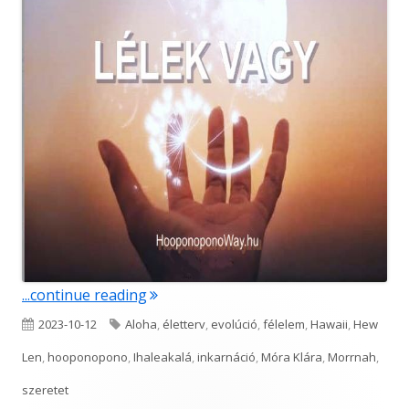
"Lélek vagy"
...continue reading
Published
Tags
2023-10-12
Aloha
,
életterv
,
evolúció
,
félelem
,
Hawaii
,
Hew
on
Len
,
hooponopono
,
Ihaleakalá
,
inkarnáció
,
Móra Klára
,
Morrnah
,
szeretet