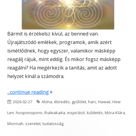
Bármit is érzékelsz kívül, az benned van.
Újrajátszódó emlékek, programok, amik azért
ismétlődnek, hogy egyszer, valamikor másképp
reagálj rájuk, mint eddig. És mikor fogsz másképp
reagálni? Ha megérkezik a tanítás, amit az adott
helyzet kínál a számodra.
"HÁTRA (H)ARC"
...continue reading
Published
Tags
2026-02-27
Aloha
,
ébredés
,
gyűlölet
,
harc
,
Hawaii
,
Hew
on
Len
,
hooponopono
,
Ihaleakaéa
,
inspiráció
,
küldetés
,
Móra Klára
,
Morrnah
,
szeretet
,
tudatosság