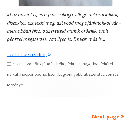
Itt az advent is,
és a piac csillogó-villogó dekorációkkal,
díszekkel, ezt vedd meg, azt vedd meg ajánlatokkal vár –
mert abban hisz, a szeretteid annak örülnek, amit
pénzzel megszerzel. Van ilyen is. De van más is…
"Nagyon más…"
...continue reading
Published
Tags
2021-11-28
ajándék
,
béke
,
fektess magadba
,
feltétel
on
nélküli
,
hooponopono
,
Isten
,
Legkönnyebb út
,
szeretet
,
vonzás
törvénye
Next page
Bejegyzések
lapozása