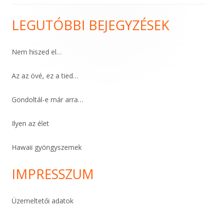
LEGUTÓBBI BEJEGYZÉSEK
Main
Sidebar
Nem hiszed el…
Az az övé, ez a tied…
Gondoltál-e már arra…
Ilyen az élet
Hawaii gyöngyszemek
IMPRESSZUM
Üzemeltetői adatok