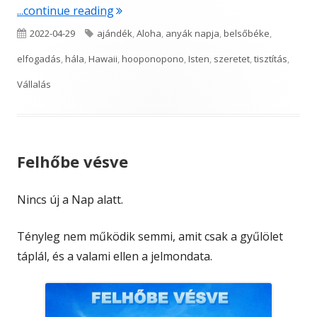
"Anyák napjára"
...continue reading
Published
Tags
2022-04-29
ajándék
,
Aloha
,
anyák napja
,
belsőbéke
,
on
elfogadás
,
hála
,
Hawaii
,
hooponopono
,
Isten
,
szeretet
,
tisztítás
,
Vállalás
Felhőbe vésve
Nincs új a Nap alatt.
Tényleg nem működik semmi, amit csak a gyűlölet
táplál, és a valami ellen a jelmondata.