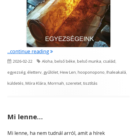
"Egyezségeink"
...continue reading
Published
Tags
2026-02-22
Aloha
,
belső béke
,
belső munka
,
család
,
on
egyezség
,
életterv
,
gyűlölet
,
Hew Len
,
hooponopono
,
Ihaleakalá
,
küldetés
,
Móra Klára
,
Morrnah
,
szeretet
,
tisztítás
Mi lenne…
Mi lenne, ha nem tudnál arról, amit a hírek