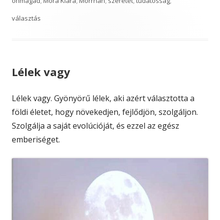
önmagad
,
Móra Klára
,
Morrnah
,
szeretet
,
tudatosság
,
választás
Lélek vagy
Lélek vagy. Gyönyörű lélek, aki azért választotta a
földi életet, hogy növekedjen, fejlődjön, szolgáljon.
Szolgálja a saját evolúcióját, és ezzel az egész
emberiséget.