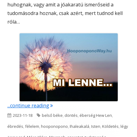
huhognak, vagy amit a jóakaratú ismerőseid a
tudomásodra hoznak, csak azért, mert tudnod kell
róla…
"Mi lenne…"
...continue reading
Published
Tags
2023-11-18
belső béke
,
döntés
,
éberség Hew Len
,
on
ébredés
,
félelem
,
hooponopono
,
Ihaleakalá
,
Isten
,
Köldetés
,
légy