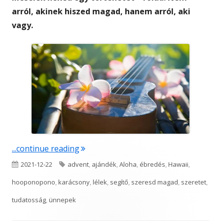
arról, akinek hiszed magad, hanem arról, aki
vagy.
"SZERESD MAGAD!"
...continue reading
Published
Tags
2021-12-22
advent
,
ajándék
,
Aloha
,
ébredés
,
Hawaii
,
on
hooponopono
,
karácsony
,
lélek
,
segítő
,
szeresd magad
,
szeretet
,
tudatosság
,
ünnepek