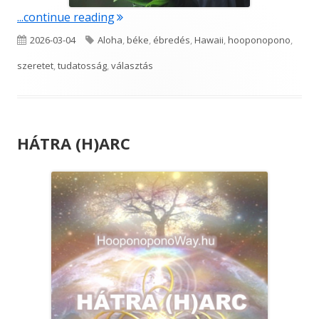
"Jó tudni…"
...continue reading
Published
Tags
2026-03-04
Aloha
,
béke
,
ébredés
,
Hawaii
,
hooponopono
,
on
szeretet
,
tudatosság
,
választás
HÁTRA (H)ARC