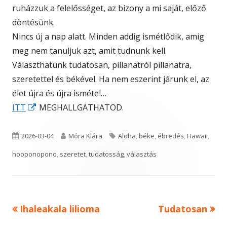
ruházzuk a felelősséget, az bizony a mi saját, előző
döntésünk.
Nincs új a nap alatt. Minden addig ismétlődik, amig
meg nem tanuljuk azt, amit tudnunk kell.
Választhatunk tudatosan, pillanatról pillanatra,
szeretettel és békével. Ha nem eszerint járunk el, az
élet újra és újra ismétel…
Opens
ITT
MEGHALLGATHATOD.
in
a
Published
Author
Tags
2026-03-04
Móra Klára
Aloha
,
béke
,
ébredés
,
Hawaii
,
new
on
hooponopono
,
szeretet
,
tudatosság
,
választás
window
Previous
Next
Ihaleakala lilioma
Tudatosan
Bejegyzés
article:
article: