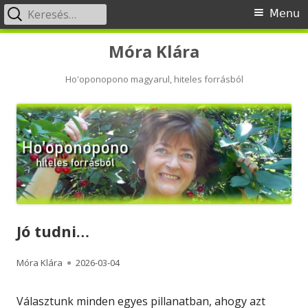
Keresés:
Primary
Menu
Menu
Skip
Móra Klára
to
content
Ho'oponopono magyarul, hiteles forrásból
Jó tudni…
Author
Published
Móra Klára
2026-03-04
on
Választunk minden egyes pillanatban, ahogy azt