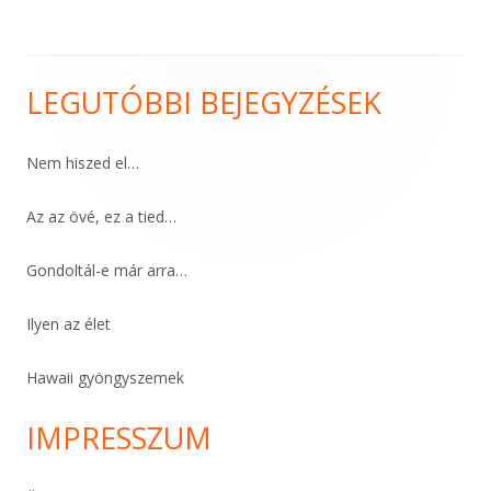
navigáció
LEGUTÓBBI BEJEGYZÉSEK
Main
Sidebar
Nem hiszed el…
Az az övé, ez a tied…
Gondoltál-e már arra…
Ilyen az élet
Hawaii gyöngyszemek
IMPRESSZUM