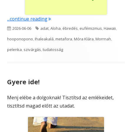
"Semmi komoly"
...continue reading
Published
Tags
2026-06-06
adat
,
Aloha
,
ébredés
,
eufémizmus
,
Hawaii
,
on
hooponopono
,
Ihaleakalá
,
metafora
,
Móra Klára
,
Morrnah
,
pelenka
,
szivárgás
,
tudatosság
Gyere ide!
Menj elébe a dolgoknak! Tisztítsd az emlékeidet,
tisztítsd magad előtt az utadat.