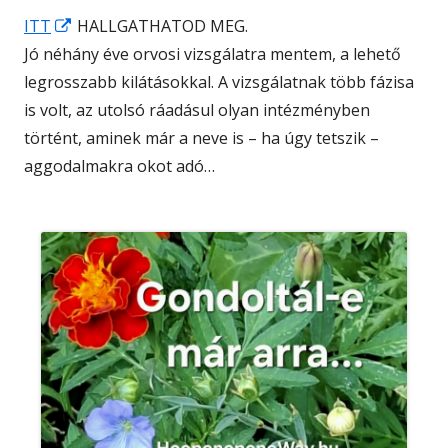
Opens
ITT
HALLGATHATOD MEG.
in
Jó néhány éve orvosi vizsgálatra mentem, a lehető
a
legrosszabb kilátásokkal. A vizsgálatnak több fázisa
new
is volt, az utolsó ráadásul olyan intézményben
window
történt, aminek már a neve is – ha úgy tetszik –
aggodalmakra okot adó…