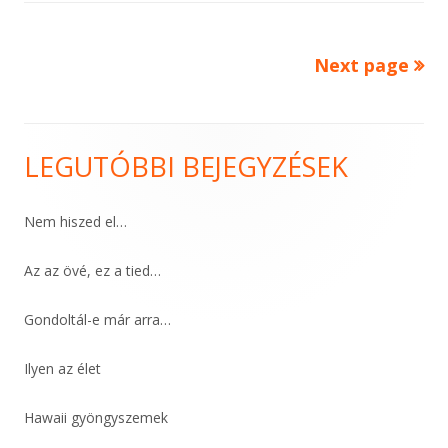
Next page
Bejegyzések
lapozása
LEGUTÓBBI BEJEGYZÉSEK
Main
Sidebar
Nem hiszed el…
Az az övé, ez a tied…
Gondoltál-e már arra…
Ilyen az élet
Hawaii gyöngyszemek