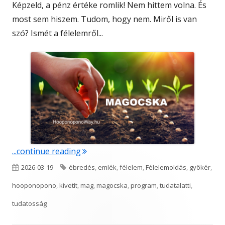
Képzeld, a pénz értéke romlik! Nem hittem volna. És
most sem hiszem. Tudom, hogy nem. Miről is van
szó? Ismét a félelemről...
"Magocska"
...continue reading
Published
Tags
2026-03-19
ébredés
,
emlék
,
félelem
,
Félelemoldás
,
gyökér
,
on
hooponopono
,
kivetít
,
mag
,
magocska
,
program
,
tudatalatti
,
tudatosság