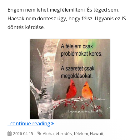
Engem nem lehet megfélemlíteni. És téged sem.
Hacsak nem döntesz úgy, hogy félsz. Ugyanis ez IS
döntés kérdése.
"Tudod, kit"
...continue reading
Published
Tags
2026-04-15
Aloha
,
ébredés
,
félelem
,
Hawaii
,