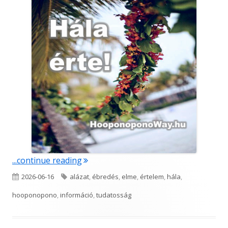
"Hála érte!"
...continue reading
Published
Tags
2026-06-16
alázat
,
ébredés
,
elme
,
értelem
,
hála
,
on
hooponopono
,
információ
,
tudatosság