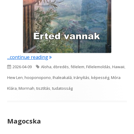
"Érted vannak"
...continue reading
Published
Tags
2026-04-09
Aloha
,
ébredés
,
félelem
,
Félelemoldás
,
Hawaii
,
on
Hew Len
,
hooponopono
,
Ihaleakalá
,
Irányítás
,
képesség
,
Móra
Klára
,
Morrnah
,
tisztítás
,
tudatosság
Magocska