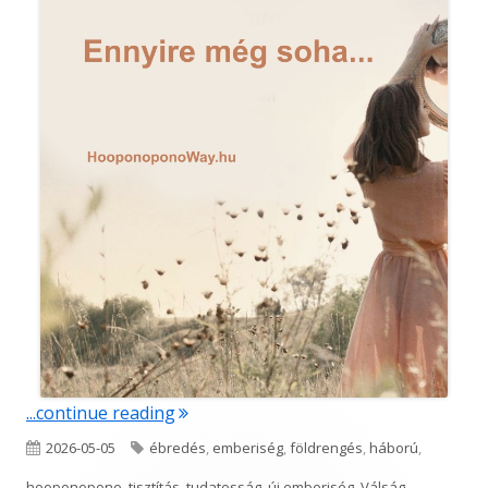
"Ennyire még soha…"
...continue reading
Published
Tags
2026-05-05
ébredés
,
emberiség
,
földrengés
,
háború
,
on
hooponopono
,
tisztítás
,
tudatosság
,
új emberiség
,
Válság
,