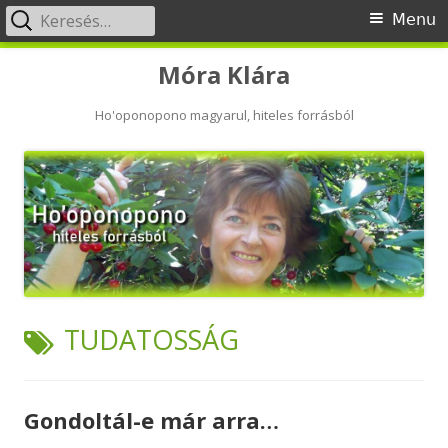
Keresés:
Primary
Menu
Menu
Skip
Móra Klára
to
content
Ho'oponopono magyarul, hiteles forrásból
TAG:
TUDATOSSÁG
Gondoltál-e már arra…