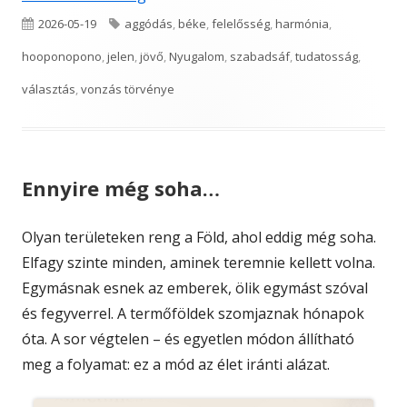
Published
Tags
2026-05-19
aggódás
,
béke
,
felelősség
,
harmónia
,
on
hooponopono
,
jelen
,
jövő
,
Nyugalom
,
szabadsáf
,
tudatosság
,
választás
,
vonzás törvénye
Ennyire még soha…
Olyan területeken reng a Föld, ahol eddig még soha.
Elfagy szinte minden, aminek teremnie kellett volna.
Egymásnak esnek az emberek, ölik egymást szóval
és fegyverrel. A termőföldek szomjaznak hónapok
óta. A sor végtelen – és egyetlen módon állítható
meg a folyamat: ez a mód az élet iránti alázat.