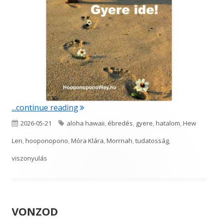
"Gyere ide!"
...continue reading
Published
Tags
2026-05-21
aloha hawaii
,
ébredés
,
gyere
,
hatalom
,
Hew
on
Len
,
hooponopono
,
Móra Klára
,
Morrnah
,
tudatosság
,
viszonyulás
VONZOD