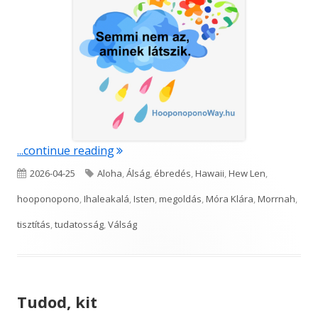
"Semmi nem az, aminek látszik"
...continue reading
Published
Tags
2026-04-25
Aloha
,
Álság
,
ébredés
,
Hawaii
,
Hew Len
,
on
hooponopono
,
Ihaleakalá
,
Isten
,
megoldás
,
Móra Klára
,
Morrnah
,
tisztítás
,
tudatosság
,
Válság
Tudod, kit