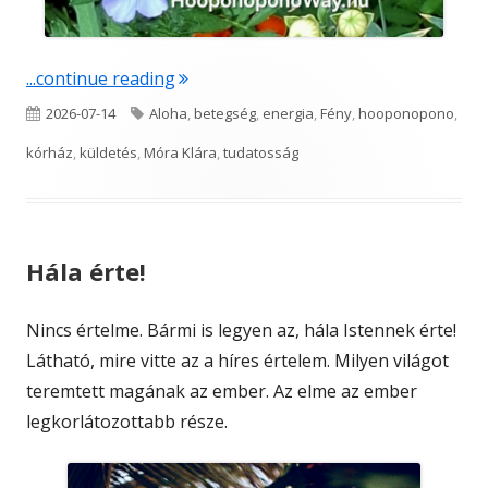
"Gondoltál-e már arra…"
...continue reading
Published
Tags
2026-07-14
Aloha
,
betegség
,
energia
,
Fény
,
hooponopono
,
on
kórház
,
küldetés
,
Móra Klára
,
tudatosság
Hála érte!
Nincs értelme. Bármi is legyen az, hála Istennek érte!
Látható, mire vitte az a híres értelem. Milyen világot
teremtett magának az ember. Az elme az ember
legkorlátozottabb része.