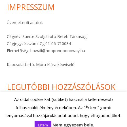
IMPRESSZUM
Üzemeltetői adatok
Cégnév: Suerte Szolgáltató Betéti Társaság
Cégjegyzékszám: Cg.01-06-
710084
Elérhetőség:
hawaii@hooponoponoway.hu
Kapcsolattartó: Móra Klára képviselő
LEGUTÓBBI HOZZÁSZÓLÁSOK
Az oldal cookie-kat (sütiket) használ a kellemesebb
felhasználói élmény érdekében. Az “Értem” gomb
Footer
Using
Tiny Framework
•
Bejelentkezés
lenyomásával hozzájárulásodat adod, hogy elfogadod őket.
Content
Nem egyezem bele.
Értem