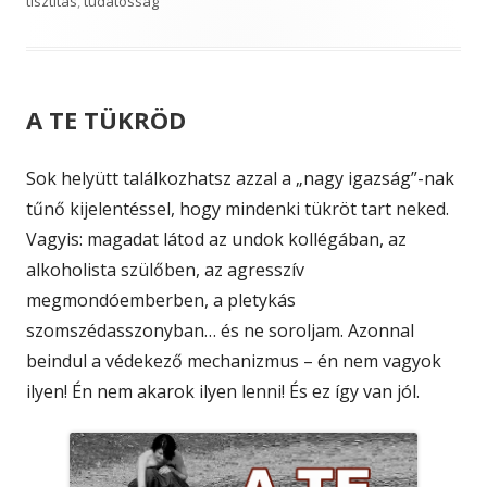
tisztítás
,
tudatosság
A TE TÜKRÖD
Sok helyütt találkozhatsz azzal a „nagy igazság”-nak
tűnő kijelentéssel, hogy mindenki tükröt tart neked.
Vagyis: magadat látod az undok kollégában, az
alkoholista szülőben, az agresszív
megmondóemberben, a pletykás
szomszédasszonyban… és ne soroljam. Azonnal
beindul a védekező mechanizmus – én nem vagyok
ilyen! Én nem akarok ilyen lenni! És ez így van jól.