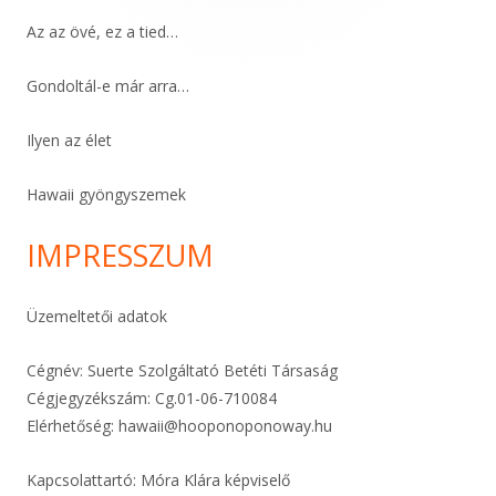
Az az övé, ez a tied…
Gondoltál-e már arra…
Ilyen az élet
Hawaii gyöngyszemek
IMPRESSZUM
Üzemeltetői adatok
Cégnév: Suerte Szolgáltató Betéti Társaság
Cégjegyzékszám: Cg.01-06-
710084
Elérhetőség:
hawaii@hooponoponoway.hu
Kapcsolattartó: Móra Klára képviselő