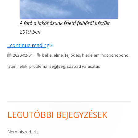
A fotó a lakóházunk feletti felhőről készült
2019-ben
"Istent nem lehet kihagyni"
...continue reading
Published
Tags
2020-02-04
béke
,
elme
,
fejlődés
,
hiedelem
,
hooponopono
,
on
Isten
,
lélek
,
probléma
,
segítség
,
szabad választás
LEGUTÓBBI BEJEGYZÉSEK
Main
Sidebar
Nem hiszed el…