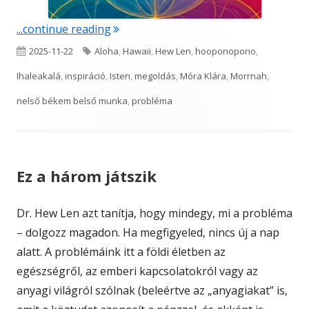
"Inspiráció – Istentől való"
...continue reading
Published
Tags
2025-11-22
Aloha
,
Hawaii
,
Hew Len
,
hooponopono
,
on
Ihaleakalá
,
inspiráció
,
Isten
,
megoldás
,
Móra Klára
,
Morrnah
,
nelső békem belső munka
,
probléma
Ez a három játszik
Dr. Hew Len azt tanítja, hogy mindegy, mi a probléma
– dolgozz magadon. Ha megfigyeled, nincs új a nap
alatt. A problémáink itt a földi életben az
egészségről, az emberi kapcsolatokról vagy az
anyagi világról szólnak (beleértve az „anyagiakat” is,