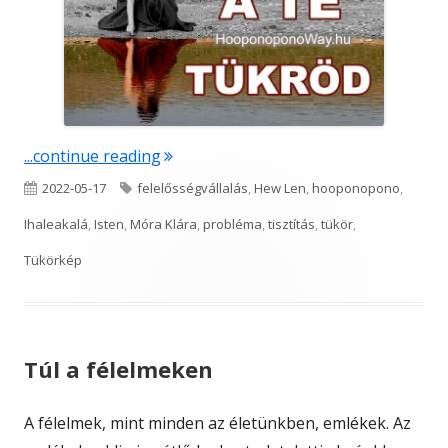
"A TE TÜKRÖD"
...continue reading
Published
Tags
2022-05-17
felelősségvállalás
,
Hew Len
,
hooponopono
,
on
Ihaleakalá
,
Isten
,
Móra Klára
,
probléma
,
tisztítás
,
tükör
,
Tükörkép
Túl a félelmeken
A félelmek, mint minden az életünkben, emlékek. Az