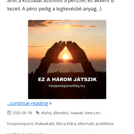
amit a köztudat azonosít a pénzzel, és akként is
kezeli. A pénz pedig a legkevésbé anyag…).
"Ez a három játszik"
...continue reading
Published
Tags
2025-05-18
Aloha
,
ébredés
,
Hawaii
,
Hew Len
,
on
hooponopono
,
Ihaleakalá
,
Móra Klára
,
Morrnah
,
probléma
,