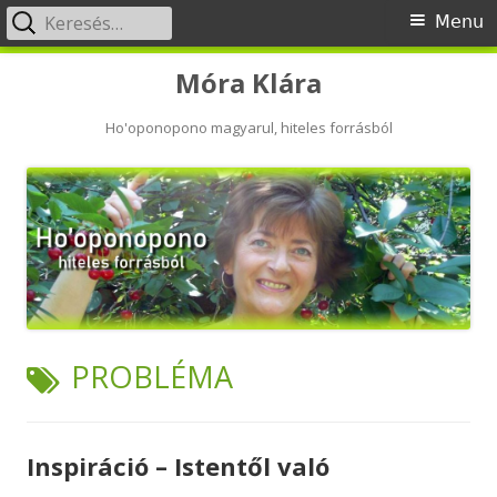
Keresés:
Primary
Menu
Menu
Skip
Móra Klára
to
content
Ho'oponopono magyarul, hiteles forrásból
TAG:
PROBLÉMA
Inspiráció – Istentől való