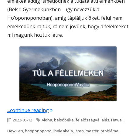
emlékek addig ismétlődnek a tudatalatti elménkben
(Belső Gyermekünkben – így nevezzük a
Ho’oponoponoban), amíg tápláljuk őket, felül nem
emelkedünk rajtuk, rá nem jövünk, hogy a félelmeket
mi magunk hoztuk létre.
"Túl a félelmeken"
...continue reading
Published
Tags
2022-05-12
Aloha
,
belsőbéke
,
felelősségvállalás
,
Hawaii
,
on
Hew Len
,
hooponopono
,
Ihaleakalá
,
Isten
,
mester
,
probléma
,