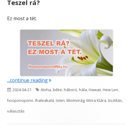
Teszel rá?
Ez most a tét.
"Teszel rá?"
...continue reading
Published
Tags
2024-04-21
Aloha
,
béke
,
háború
,
hála
,
Hawaii
,
Hew Len
,
on
hooponopono
,
Ihaleakalá
,
Isten
,
liliomvirág
,
Móra Klára
,
tisztítás
,
választás