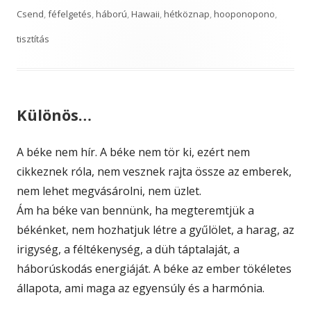
on
Csend
,
féfelgetés
,
háború
,
Hawaii
,
hétköznap
,
hooponopono
,
tisztítás
Különös…
A béke nem hír. A béke nem tör ki, ezért nem
cikkeznek róla, nem vesznek rajta össze az emberek,
nem lehet megvásárolni, nem üzlet.
Ám ha béke van bennünk, ha megteremtjük a
békénket, nem hozhatjuk létre a gyűlölet, a harag, az
irigység, a féltékenység, a düh táptalaját, a
háborúskodás energiáját. A béke az ember tökéletes
állapota, ami maga az egyensúly és a harmónia.