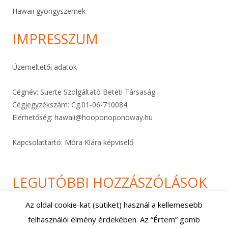
Hawaii gyöngyszemek
IMPRESSZUM
Üzemeltetői adatok
Cégnév: Suerte Szolgáltató Betéti Társaság
Cégjegyzékszám: Cg.01-06-
710084
Elérhetőség:
hawaii@hooponoponoway.hu
Kapcsolattartó: Móra Klára képviselő
LEGUTÓBBI HOZZÁSZÓLÁSOK
Az oldal cookie-kat (sütiket) használ a kellemesebb
felhasználói élmény érdekében. Az “Értem” gomb
Footer