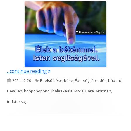
"Különös…"
...continue reading
Published
Tags
2024-12-20
Beelső béke
,
béke
,
Éberség
,
ébredés
,
háború
,
on
Hew Len
,
hooponopono
,
Ihaleakaala
,
Móra Klára
,
Morrnah
,
tudatosság