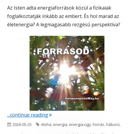
Az Isten adta energiaforrások közül a fizikaiak
foglalkoztatják inkább az embert. És hol marad az
életenergia? A legmagasabb rezgésű perspektíva?
"Forrásod"
...continue reading
Published
Tags
2026-05-25
Aloha
,
energia
,
energia-ügy
,
Forrás
,
háború
,