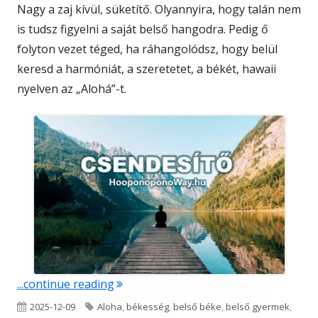
Nagy a zaj kívül, süketítő. Olyannyira, hogy talán nem
is tudsz figyelni a saját belső hangodra. Pedig ő
folyton vezet téged, ha ráhangolódsz, hogy belül
keresd a harmóniát, a szeretetet, a békét, hawaii
nyelven az „Alohá”-t.
"Csendesítő"
...continue reading
Published
Tags
2025-12-09
Aloha
,
békesség
,
belső béke
,
belső gyermek
,