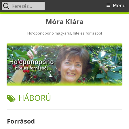
Keresés:
Primary
Menu
Menu
Skip
Móra Klára
to
content
Ho'oponopono magyarul, hiteles forrásból
TAG:
HÁBORÚ
Forrásod