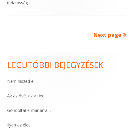
tudatosság
Next page
Bejegyzések
lapozása
LEGUTÓBBI BEJEGYZÉSEK
Main
Sidebar
Nem hiszed el…
Az az övé, ez a tied…
Gondoltál-e már arra…
Ilyen az élet