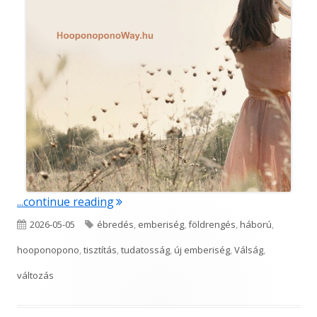
"Ennyire még soha…"
...continue reading
Published
Tags
2026-05-05
ébredés
,
emberiség
,
földrengés
,
háború
,
on
hooponopono
,
tisztítás
,
tudatosság
,
új emberiség
,
Válság
,
változás