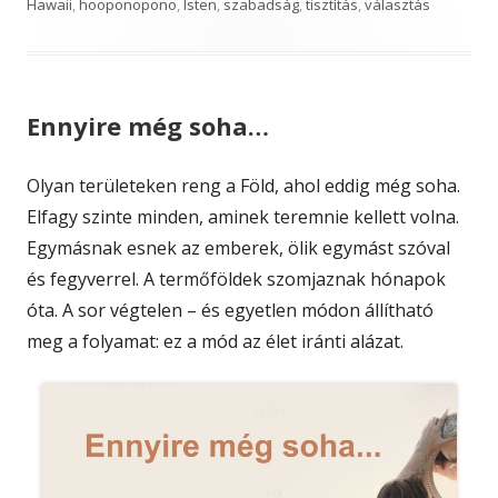
on
Hawaii
,
hooponopono
,
Isten
,
szabadság
,
tisztítás
,
választás
Ennyire még soha…
Olyan területeken reng a Föld, ahol eddig még soha.
Elfagy szinte minden, aminek teremnie kellett volna.
Egymásnak esnek az emberek, ölik egymást szóval
és fegyverrel. A termőföldek szomjaznak hónapok
óta. A sor végtelen – és egyetlen módon állítható
meg a folyamat: ez a mód az élet iránti alázat.