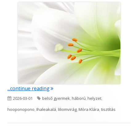
"Ihaleakala lilioma"
...continue reading
Published
Tags
2026-03-01
belső gyermek
,
háború
,
helyzet
,
on
hooponopono
,
Ihaleakalá
,
liliomvirág
,
Móra Klára
,
tisztítás