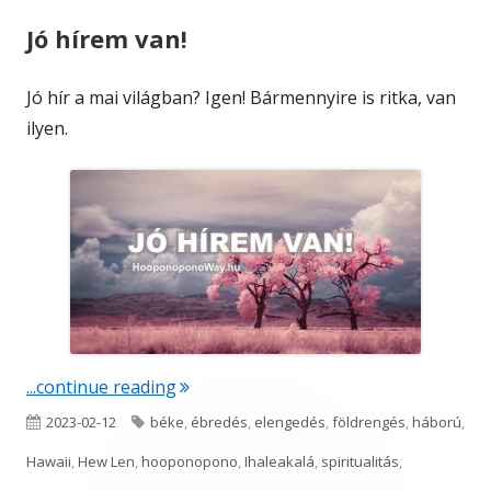
Jó hírem van!
Jó hír a mai világban? Igen! Bármennyire is ritka, van
ilyen.
"Jó hírem van!"
...continue reading
Published
Tags
2023-02-12
béke
,
ébredés
,
elengedés
,
földrengés
,
háború
,
on
Hawaii
,
Hew Len
,
hooponopono
,
Ihaleakalá
,
spiritualitás
,