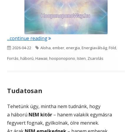
"Honnan jön az energia?"
...continue reading
Published
Tags
2026-04-22
Aloha
,
ember
,
energia
,
Energiaválság
,
Föld
,
on
Forrás
,
háború
,
Hawaii
,
hooponopono
,
Isten
,
Zsarolás
Tudatosan
Tehetünk úgy, mintha nem tudnánk, hogy
a háború
NEM kitör
– hanem valakik egymásra
fegyvert fognak, gyilkolnak, ölre mennek.
Az árak
NEM emelkednek
– hanem emberek