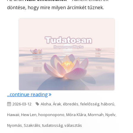
döntése, hogy mire milyen árcímkét tűznek.
"Tudatosan"
...continue reading
Published
Tags
2026-03-12
Aloha
,
Árak
,
ébredés
,
felelősség
,
háború
,
on
Hawaii
,
Hew Len
,
hooponopono
,
Móra Klára
,
Morrnah
,
Nyelv
,
Nyomás
,
Szakrális
,
tudatosság
,
választás