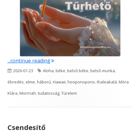
"Tűrhető"
...continue reading
Published
Tags
2026-01-23
Aloha
,
béke
,
belső béke
,
belső munka
,
on
ébredés
,
elme
,
háború
,
Hawaii
,
hooponopono
,
Ihaleakalá
,
Móra
Klára
,
Morrnah
,
tudatosság
,
Türelem
Csendesítő