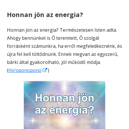
Honnan jön az energia?
Honnan jön az energia? Természetesen Isten adta.
Ahogy bennünket is Ő teremtett, Ő szolgál
forrásként számunkra, ha erről megfeledkeznénk, és
újra fel kell töltődnünk. Ennek megvan az egyszerű,
bárki által gyakorolható, jól működő módja.
Opens
(
Ho’oponopono
)
in
a
new
window