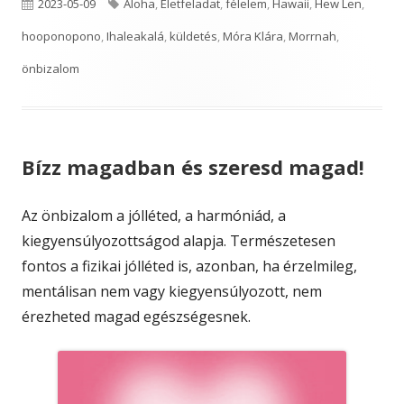
Published
Tags
2023-05-09
Aloha
,
Életfeladat
,
félelem
,
Hawaii
,
Hew Len
,
on
hooponopono
,
Ihaleakalá
,
küldetés
,
Móra Klára
,
Morrnah
,
önbizalom
Bízz magadban és szeresd magad!
Az önbizalom a jólléted, a harmóniád, a
kiegyensúlyozottságod alapja. Természetesen
fontos a fizikai jólléted is, azonban, ha érzelmileg,
mentálisan nem vagy kiegyensúlyozott, nem
érezheted magad egészségesnek.