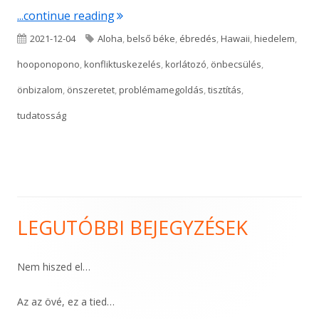
"Semmihez nem vagy kevés"
...continue reading
Published
Tags
2021-12-04
Aloha
,
belső béke
,
ébredés
,
Hawaii
,
hiedelem
,
on
hooponopono
,
konfliktuskezelés
,
korlátozó
,
önbecsülés
,
önbizalom
,
önszeretet
,
problémamegoldás
,
tisztítás
,
tudatosság
LEGUTÓBBI BEJEGYZÉSEK
Main
Sidebar
Nem hiszed el…
Az az övé, ez a tied…