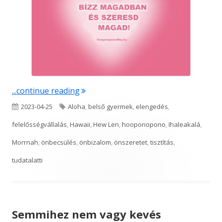
"Bízz magadban és szeresd magad!"
...continue reading
Published
Tags
2023-04-25
Aloha
,
belső gyermek
,
elengedés
,
on
felelősségvállalás
,
Hawaii
,
Hew Len
,
hooponopono
,
Ihaleakalá
,
Morrnah
,
önbecsülés
,
önbizalom
,
önszeretet
,
tisztítás
,
tudatalatti
Semmihez nem vagy kevés