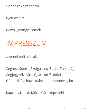
Gondoltál-e már arra…
Ilyen az élet
Hawaii gyöngyszemek
IMPRESSZUM
Üzemeltetői adatok
Cégnév: Suerte Szolgáltató Betéti Társaság
Cégjegyzékszám: Cg.01-06-
710084
Elérhetőség:
hawaii@hooponoponoway.hu
Kapcsolattartó: Móra Klára képviselő