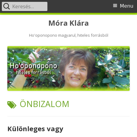
Keresés:
Primary
Menu
Menu
Skip
Móra Klára
to
content
Ho'oponopono magyarul, hiteles forrásból
TAG:
ÖNBIZALOM
Különleges vagy