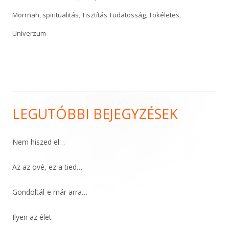
Morrnah
,
spiritualitás
,
Tisztítás Tudatosság
,
Tökéletes
,
Univerzum
LEGUTÓBBI BEJEGYZÉSEK
Main
Sidebar
Nem hiszed el…
Az az övé, ez a tied…
Gondoltál-e már arra…
Ilyen az élet