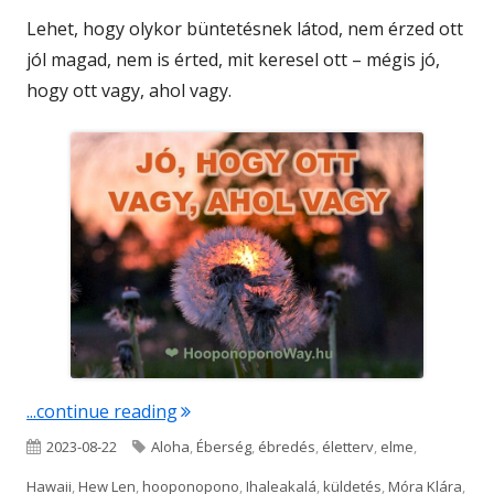
Lehet, hogy olykor büntetésnek látod, nem érzed ott
jól magad, nem is érted, mit keresel ott – mégis jó,
hogy ott vagy, ahol vagy.
"Jó, hogy ott vagy, ahol vagy"
...continue reading
Published
Tags
2023-08-22
Aloha
,
Éberség
,
ébredés
,
életterv
,
elme
,
on
Hawaii
,
Hew Len
,
hooponopono
,
Ihaleakalá
,
küldetés
,
Móra Klára
,