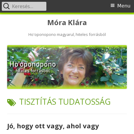
Keresés:
Primary
Menu
Menu
Skip
Móra Klára
to
content
Ho'oponopono magyarul, hiteles forrásból
TAG:
TISZTÍTÁS TUDATOSSÁG
Jó, hogy ott vagy, ahol vagy