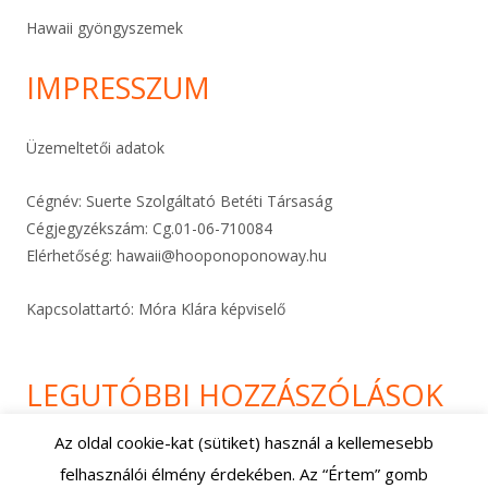
Hawaii gyöngyszemek
IMPRESSZUM
Üzemeltetői adatok
Cégnév: Suerte Szolgáltató Betéti Társaság
Cégjegyzékszám: Cg.01-06-
710084
Elérhetőség:
hawaii@hooponoponoway.hu
Kapcsolattartó: Móra Klára képviselő
LEGUTÓBBI HOZZÁSZÓLÁSOK
Az oldal cookie-kat (sütiket) használ a kellemesebb
felhasználói élmény érdekében. Az “Értem” gomb