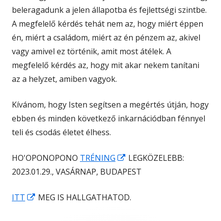
beleragadunk a jelen állapotba és fejlettségi szintbe.
A megfelelő kérdés tehát nem az, hogy miért éppen
én, miért a családom, miért az én pénzem az, akivel
vagy amivel ez történik, amit most átélek. A
megfelelő kérdés az, hogy mit akar nekem tanítani
az a helyzet, amiben vagyok.
Kívánom, hogy Isten segítsen a megértés útján, hogy
ebben és minden következő inkarnációdban fénnyel
teli és csodás életet élhess.
Opens
HO'OPONOPONO
TRÉNING
LEGKÖZELEBB:
in
2023.01.29., VASÁRNAP, BUDAPEST
a
Opens
ITT
MEG IS HALLGATHATOD.
new
in
window