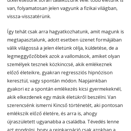
útkeresésünk során találkozunk vele: több életünk is
van, folyamatosan jelen vagyunk a fizikai világban,
vissza-visszatérünk.
Így tehát csak arra hagyatkozhatunk, amit magunk is
megtapasztalunk, adott esetben üzenet formájában
válik világossá a jelen életünk célja, küldetése, de a
legmeggyőzőbbek azok a vallomások, amiket olyan
személyek tesznek közkinccsé, akik emlékeznek
előző életeikre, gyakran regressziós hipnózison
keresztül, vagy spontán módon. Napjainkban
gyakori ez a spontán emlékezés kicsi gyermekeknél,
akik elkezdenek egy másik életükről beszélni. Van
szerencsénk ismerni Kincső történetét, aki pontosan
emlékszik előző életére, és arra is, ahogy
újraszületett ugyanabba a családba. Tévedés lenne
azt gondolni, hogy a reinkarnáció csak azokban a