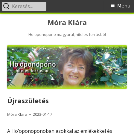
Keresés:
Primary
Menu
Menu
Skip
Móra Klára
to
content
Ho'oponopono magyarul, hiteles forrásból
Újraszületés
Author
Published
Móra Klára
2023-01-17
on
A Ho’oponoponoban azokkal az emlékekkel és