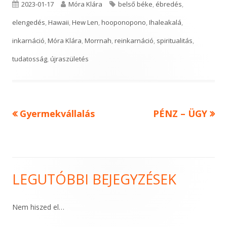
a
Published
Author
Tags
2023-01-17
Móra Klára
belső béke
,
ébredés
,
new
on
elengedés
,
Hawaii
,
Hew Len
,
hooponopono
,
Ihaleakalá
,
window
inkarnáció
,
Móra Klára
,
Morrnah
,
reinkarnáció
,
spiritualitás
,
tudatosság
,
újraszületés
Previous
Next
Gyermekvállalás
PÉNZ – ÜGY
Bejegyzés
article:
article:
navigáció
LEGUTÓBBI BEJEGYZÉSEK
Main
Sidebar
Nem hiszed el…