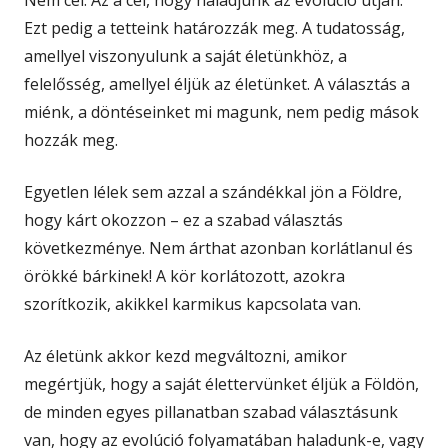
Nem cél. Az a cél, hogy haladjunk az evolúció útján.
Ezt pedig a tetteink határozzák meg. A tudatosság,
amellyel viszonyulunk a saját életünkhöz, a
felelősség, amellyel éljük az életünket. A választás a
miénk, a döntéseinket mi magunk, nem pedig mások
hozzák meg.
Egyetlen lélek sem azzal a szándékkal jön a Földre,
hogy kárt okozzon – ez a szabad választás
következménye. Nem árthat azonban korlátlanul és
örökké bárkinek! A kör korlátozott, azokra
szorítkozik, akikkel karmikus kapcsolata van.
Az életünk akkor kezd megváltozni, amikor
megértjük, hogy a saját élettervünket éljük a Földön,
de minden egyes pillanatban szabad választásunk
van, hogy az evolúció folyamatában haladunk-e, vagy