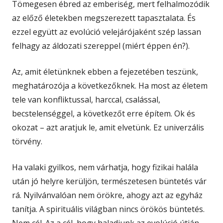
Tömegesen ébred az emberiség, mert felhalmozódik
az előző életekben megszerezett tapasztalata. És
ezzel együtt az evolúció velejárójaként szép lassan
felhagy az áldozati szereppel (miért éppen én?).
Az, amit életünknek ebben a fejezetében teszünk,
meghatározója a következőknek. Ha most az életem
tele van konfliktussal, harccal, csalással,
becstelenséggel, a következőt erre építem. Ok és
okozat – azt aratjuk le, amit elvetünk. Ez univerzális
törvény.
Ha valaki gyilkos, nem várhatja, hogy fizikai halála
után jó helyre kerüljön, természetesen büntetés vár
rá. Nyilvánvalóan nem örökre, ahogy azt az egyház
tanítja. A spirituális világban nincs örökös büntetés.