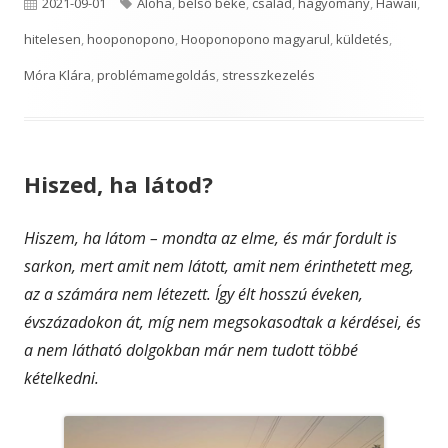
Published
Tags
2021-09-01
Aloha
,
belső béke
,
család
,
hagyomány
,
Hawaii
,
on
hitelesen
,
hooponopono
,
Hooponopono magyarul
,
küldetés
,
Móra Klára
,
problémamegoldás
,
stresszkezelés
Hiszed, ha látod?
Hiszem, ha látom – mondta az elme, és már fordult is
sarkon, mert amit nem látott, amit nem érinthetett meg,
az a számára nem létezett. Így élt hosszú éveken,
évszázadokon át, míg nem megsokasodtak a kérdései, és
a nem látható dolgokban már nem tudott többé
kételkedni.