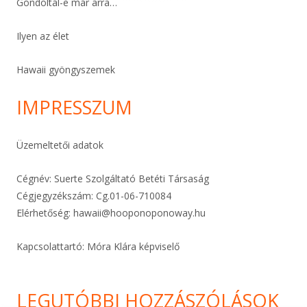
Gondoltál-e már arra…
Ilyen az élet
Hawaii gyöngyszemek
IMPRESSZUM
Üzemeltetői adatok
Cégnév: Suerte Szolgáltató Betéti Társaság
Cégjegyzékszám: Cg.01-06-
710084
Elérhetőség:
hawaii@hooponoponoway.hu
Kapcsolattartó: Móra Klára képviselő
LEGUTÓBBI HOZZÁSZÓLÁSOK