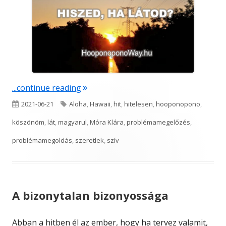
"Hiszed, ha látod?"
...continue reading
Published
Tags
2021-06-21
Aloha
,
Hawaii
,
hit
,
hitelesen
,
hooponopono
,
on
köszönöm
,
lát
,
magyarul
,
Móra Klára
,
problémamegelőzés
,
problémamegoldás
,
szeretlek
,
szív
A bizonytalan bizonyossága
Abban a hitben él az ember, hogy ha tervez valamit,