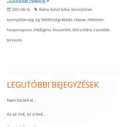
...continue reading
Published
Tags
2021-06-15
Aloha
,
belső béke
,
bizonytalan
,
on
bizonytalanság
,
eg
,
felelősségvállalás
,
Hawaii
,
hitelesen
,
hooponopono
,
intelligens
,
köszönöm
,
Móra Klára
,
szeretlek
,
tervezés
LEGUTÓBBI BEJEGYZÉSEK
Main
Sidebar
Nem hiszed el…
Az az övé, ez a tied…