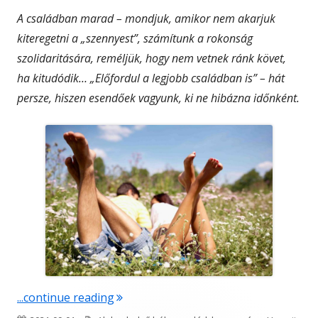
A családban marad – mondjuk, amikor nem akarjuk
kiteregetni a „szennyest”, számítunk a rokonság
szolidaritására, reméljük, hogy nem vetnek ránk követ,
ha kitudódik… „Előfordul a legjobb családban is” – hát
persze, hiszen esendőek vagyunk, ki ne hibázna időnként.
"A családban marad…"
...continue reading