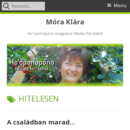
Keresés:
Primary
Menu
Menu
Skip
Móra Klára
to
content
Ho'oponopono magyarul, hiteles forrásból
TAG:
HITELESEN
A családban marad…