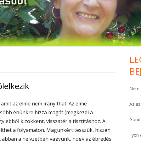
HÁLA MINDENÉRT. KOMOLYAN.
FELEMELŐ
PÉNZTÁRCA
FÁJDALOMCSILLAPÍTÓ
LE
Ma
VAN PÁR PERCED?
BE
Si
SZÍV-ERŐSÍTŐ
lelkezik
Nem h
BŐSÉG HO’OPONOPONOVAL
amit az elme nem irányíthat. Az elme
Az az
MEGBOCSÁTÁS
lsőbb énünkre bízza magát (megkezdi a
MIÉRT ÉPPEN ÉN?
Gondo
ogy ebből kizökkent, visszatér a tisztításhoz. A
díthet a folyamaton. Magunkért tesszük, hiszen
FÜGGÉSTŐL SZABADON
Ilyen 
st abban a helyzetben vagyunk, hogy az ébredés