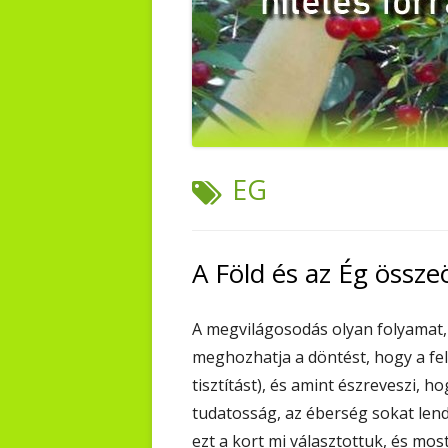
TAG:
EG
A Föld és az Ég összeö
A megvilágosodás olyan folyamat, 
meghozhatja a döntést, hogy a fe
tisztítást), és amint észreveszi, h
tudatosság, az éberség sokat len
ezt a kort mi választottuk, és mo