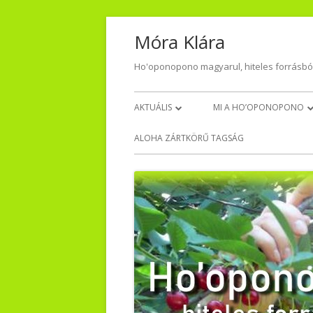
Skip
Móra Klára
to
content
Ho'oponopono magyarul, hiteles forrásbó
Primary
AKTUÁLIS
MI A HO’OPONOPONO
Menu
NAPI HÁLA
VISSZAJELZÉSEK – TŐLET
ALOHA ZÁRTKÖRŰ TAGSÁG
VIDEO-AUDIO