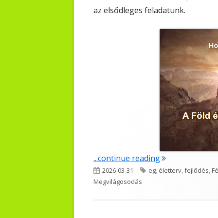
az elsődleges feladatunk.
"A Föld és az Ég
...continue reading
Published
Tags
2026-03-31
eg
,
életterv
,
fejlődés
,
F
on
Megvilágosodás