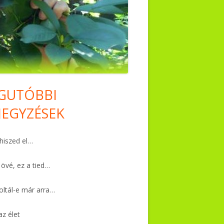
GUTÓBBI
in
JEGYZÉSEK
debar
iszed el…
 övé, ez a tied…
ltál-e már arra…
az élet