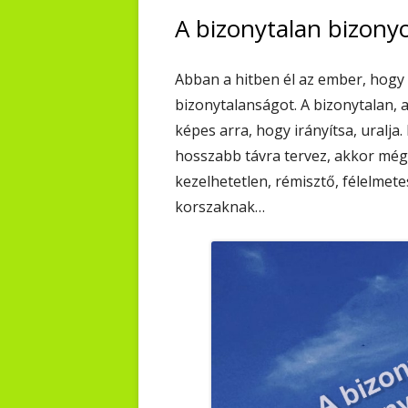
A bizonytalan bizony
Abban a hitben él az ember, hogy h
bizonytalanságot. A bizonytalan,
képes arra, hogy irányítsa, uralja.
hosszabb távra tervez, akkor még
kezelhetetlen, rémisztő, félelmet
korszaknak…