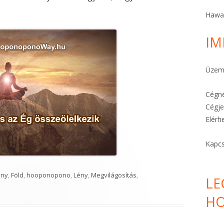
A STRESSZ MEGELŐZHETŐ
Hawa
A TE KÜLDETÉSED
IM
FÉLELEMOLDÓ HO’OPONOPONO
Üzeme
KARKÖTŐK ITT!
Cégné
Cégje
Elérh
Kapcs
 összeölelkezik"
ény
,
Föld
,
hooponopono
,
Lény
,
Megvilágosítás
,
LE
HO