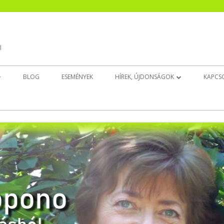
l
BLOG
ESEMÉNYEK
HÍREK, ÚJDONSÁGOK
KAPCS
EK
CSENDESÍTŐ ÚJ!
INGAT(HATAT)LAN ÚJ!
BELSŐ GYERMEK DÉDELGETŐ ÚJ!
ALUDJ JÓL!
EZT NYISD KI, HA…
EGÉSZSÉGEDRE!
ELENGEDÉS