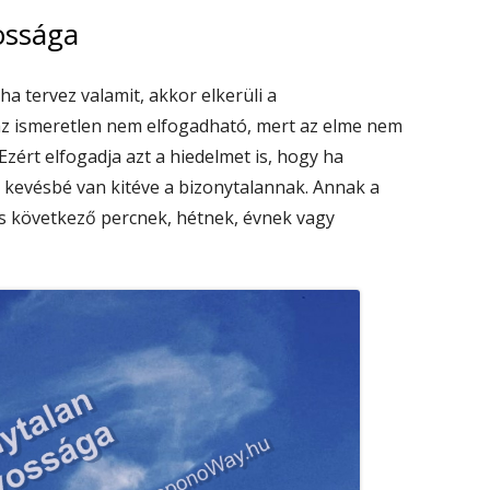
ossága
a tervez valamit, akkor elkerüli a
 az ismeretlen nem elfogadható, mert az elme nem
 Ezért elfogadja azt a hiedelmet is, hogy ha
 kevésbé van kitéve a bizonytalannak. Annak a
es következő percnek, hétnek, évnek vagy