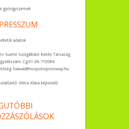
ii gyöngyszemek
PRESSZUM
ltetői adatok
v: Suerte Szolgáltató Betéti Társaság
gyzékszám: Cg.01-06-
710084
etőség:
hawaii@hooponoponoway.hu
olattartó: Móra Klára képviselő
GUTÓBBI
ZZÁSZÓLÁSOK