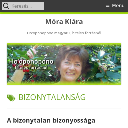
Keresés:
Primary
Menu
Menu
Skip
Móra Klára
to
content
Ho'oponopono magyarul, hiteles forrásból
TAG:
BIZONYTALANSÁG
A bizonytalan bizonyossága