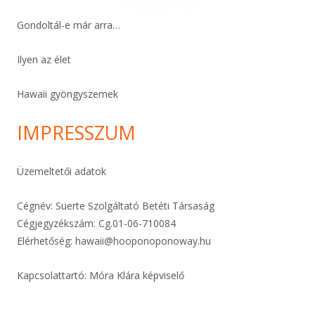
Gondoltál-e már arra…
Ilyen az élet
Hawaii gyöngyszemek
IMPRESSZUM
Üzemeltetői adatok
Cégnév: Suerte Szolgáltató Betéti Társaság
Cégjegyzékszám: Cg.01-06-
710084
Elérhetőség:
hawaii@hooponoponoway.hu
Kapcsolattartó: Móra Klára képviselő