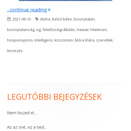
"A bizonytalan bizonyossága"
...continue reading
Published
Tags
2021-06-15
Aloha
,
belső béke
,
bizonytalan
,
on
bizonytalanság
,
eg
,
felelősségvállalás
,
Hawaii
,
hitelesen
,
hooponopono
,
intelligens
,
köszönöm
,
Móra Klára
,
szeretlek
,
tervezés
LEGUTÓBBI BEJEGYZÉSEK
Main
Sidebar
Nem hiszed el…
Az az övé, ez a tied…