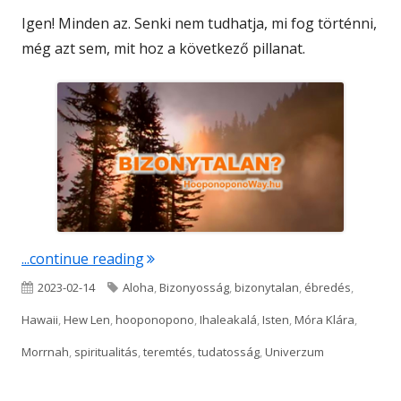
Igen! Minden az. Senki nem tudhatja, mi fog történni,
még azt sem, mit hoz a következő pillanat.
"Bizonytalan?"
...continue reading
Published
Tags
2023-02-14
Aloha
,
Bizonyosság
,
bizonytalan
,
ébredés
,
on
Hawaii
,
Hew Len
,
hooponopono
,
Ihaleakalá
,
Isten
,
Móra Klára
,
Morrnah
,
spiritualitás
,
teremtés
,
tudatosság
,
Univerzum