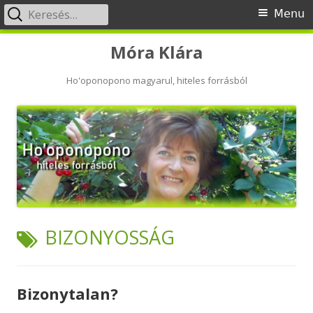
Keresés:
Primary
Menu
Menu
Skip
Móra Klára
to
content
Ho'oponopono magyarul, hiteles forrásból
TAG:
BIZONYOSSÁG
Bizonytalan?