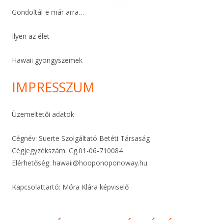
Gondoltál-e már arra…
Ilyen az élet
Hawaii gyöngyszemek
IMPRESSZUM
Üzemeltetői adatok
Cégnév: Suerte Szolgáltató Betéti Társaság
Cégjegyzékszám: Cg.01-06-
710084
Elérhetőség:
hawaii@hooponoponoway.hu
Kapcsolattartó: Móra Klára képviselő