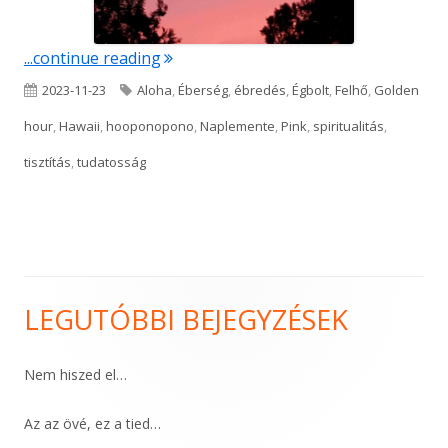
"P I N K"
...continue reading
Published
Tags
2023-11-23
Aloha
,
Éberség
,
ébredés
,
Égbolt
,
Felhő
,
Golden
on
hour
,
Hawaii
,
hooponopono
,
Naplemente
,
Pink
,
spiritualitás
,
tisztítás
,
tudatosság
LEGUTÓBBI BEJEGYZÉSEK
Main
Sidebar
Nem hiszed el…
Az az övé, ez a tied…