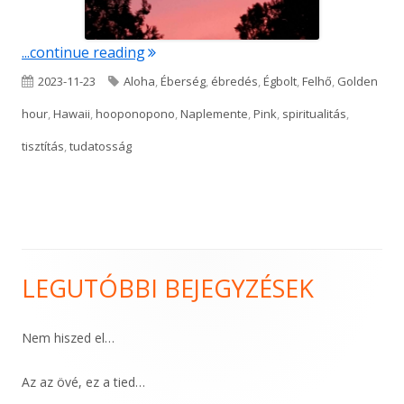
"P I N K"
...continue reading
Published
Tags
2023-11-23
Aloha
,
Éberség
,
ébredés
,
Égbolt
,
Felhő
,
Golden
on
hour
,
Hawaii
,
hooponopono
,
Naplemente
,
Pink
,
spiritualitás
,
tisztítás
,
tudatosság
LEGUTÓBBI BEJEGYZÉSEK
Main
Sidebar
Nem hiszed el…
Az az övé, ez a tied…