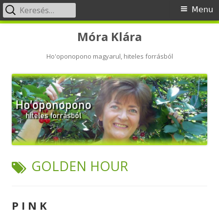
Keresés:
Primary
Menu
Menu
Skip
Móra Klára
to
content
Ho'oponopono magyarul, hiteles forrásból
TAG:
GOLDEN HOUR
P I N K