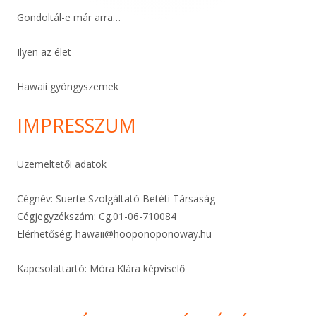
Gondoltál-e már arra…
Ilyen az élet
Hawaii gyöngyszemek
IMPRESSZUM
Üzemeltetői adatok
Cégnév: Suerte Szolgáltató Betéti Társaság
Cégjegyzékszám: Cg.01-06-
710084
Elérhetőség:
hawaii@hooponoponoway.hu
Kapcsolattartó: Móra Klára képviselő