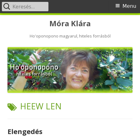
Keresés:
Primary
Menu
Menu
Skip
Móra Klára
to
content
Ho'oponopono magyarul, hiteles forrásból
TAG:
HEEW LEN
Elengedés