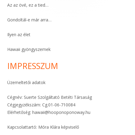
Az az övé, ez a tied…
Gondoltál-e már arra…
Ilyen az élet
Hawaii gyöngyszemek
IMPRESSZUM
Üzemeltetői adatok
Cégnév: Suerte Szolgáltató Betéti Társaság
Cégjegyzékszám: Cg.01-06-
710084
Elérhetőség:
hawaii@hooponoponoway.hu
Kapcsolattartó: Móra Klára képviselő