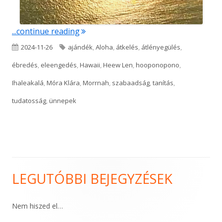
"Elengedés"
...continue reading
Published
Tags
2024-11-26
ajándék
,
Aloha
,
átkelés
,
átlényegülés
,
on
ébredés
,
eleengedés
,
Hawaii
,
Heew Len
,
hooponopono
,
Ihaleakalá
,
Móra Klára
,
Morrnah
,
szabaadság
,
tanítás
,
tudatosság
,
ünnepek
LEGUTÓBBI BEJEGYZÉSEK
Main
Sidebar
Nem hiszed el…