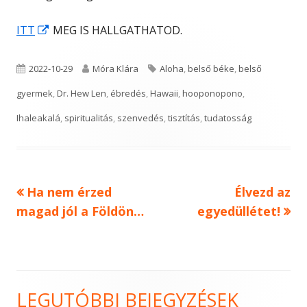
Opens
ITT
MEG IS HALLGATHATOD.
in
a
Published
Author
Tags
2022-10-29
Móra Klára
Aloha
,
belső béke
,
belső
new
on
gyermek
,
Dr. Hew Len
,
ébredés
,
Hawaii
,
hooponopono
,
window
Ihaleakalá
,
spiritualitás
,
szenvedés
,
tisztítás
,
tudatosság
Previous
Next
Ha nem érzed
Élvezd az
Bejegyzés
article:
article:
magad jól a Földön…
egyedüllétet!
navigáció
LEGUTÓBBI BEJEGYZÉSEK
Main