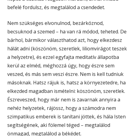
befelé fordulsz, és megtalálod a csendedet.
Nem szükséges elvonulnod, bezárkóznod,
becsuknod a szemed – ha van rá módod, teheted. De
bárhol, bármikor választhatod azt, hogy elkezdesz
hálát adni (köszönöm, szeretlek, liliomvirágot teszek
a helyzetre), és ezzel egyfajta meditatív állapotba
kerül az elméd, méghozzá úgy, hogy észre sem
veszed, és más sem veszi észre. Nem is kell tudniuk
másoknak. Hatsz rájuk is, hatsz a környezetedre, ha
elkezded magadban ismételni: köszönöm, szeretlek.
Észreveszed, hogy már nem is zavarnak annyira a
nehéz helyzetek, rájössz, hogy a számodra nem
szimpatikus emberek is tanítani jöttek, és hála Isten
segítségének, aki fölemel téged – megtalálod
önmagad, megtalálod a békédet.