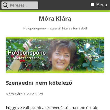
Keresés:
Primary
Menu
Menu
Skip
Móra Klára
to
content
Ho'oponopono magyarul, hiteles forrásból
Szenvedni nem kötelező
Author
Published
Móra Klára
2022-10-29
on
Függővé válhatunk a szenvedéstől, ha nem értjük