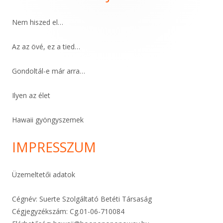
Sidebar
Nem hiszed el…
Az az övé, ez a tied…
Gondoltál-e már arra…
Ilyen az élet
Hawaii gyöngyszemek
IMPRESSZUM
Üzemeltetői adatok
Cégnév: Suerte Szolgáltató Betéti Társaság
Cégjegyzékszám: Cg.01-06-
710084