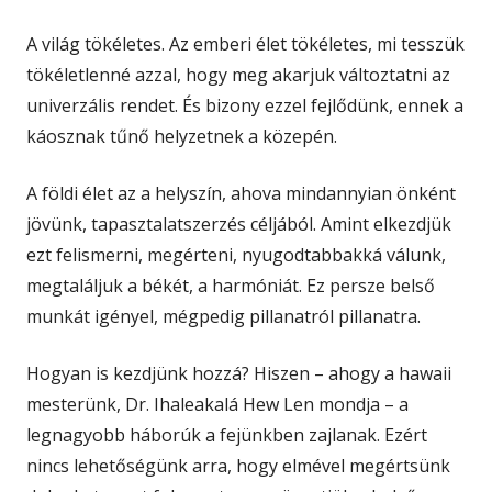
A világ tökéletes. Az emberi élet tökéletes, mi tesszük
tökéletlenné azzal, hogy meg akarjuk változtatni az
univerzális rendet. És bizony ezzel fejlődünk, ennek a
káosznak tűnő helyzetnek a közepén.
A földi élet az a helyszín, ahova mindannyian önként
jövünk, tapasztalatszerzés céljából. Amint elkezdjük
ezt felismerni, megérteni, nyugodtabbakká válunk,
megtaláljuk a békét, a harmóniát. Ez persze belső
munkát igényel, mégpedig pillanatról pillanatra.
Hogyan is kezdjünk hozzá? Hiszen – ahogy a hawaii
mesterünk, Dr. Ihaleakalá Hew Len mondja – a
legnagyobb háborúk a fejünkben zajlanak. Ezért
nincs lehetőségünk arra, hogy elmével megértsünk