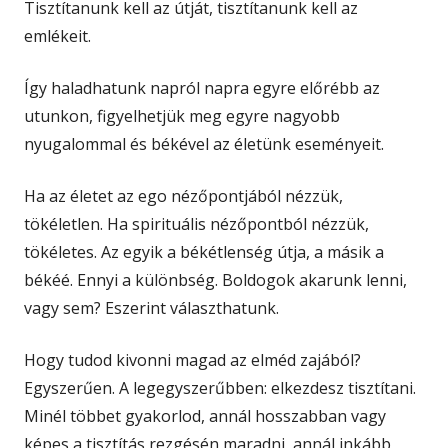
Tisztítanunk kell az útját, tisztítanunk kell az
emlékeit.
Így haladhatunk napról napra egyre előrébb az
utunkon, figyelhetjük meg egyre nagyobb
nyugalommal és békével az életünk eseményeit.
Ha az életet az ego nézőpontjából nézzük,
tökéletlen. Ha spirituális nézőpontból nézzük,
tökéletes. Az egyik a békétlenség útja, a másik a
békéé. Ennyi a különbség. Boldogok akarunk lenni,
vagy sem? Eszerint választhatunk.
Hogy tudod kivonni magad az elméd zajából?
Egyszerűen. A legegyszerűbben: elkezdesz tisztítani.
Minél többet gyakorlod, annál hosszabban vagy
képes a tisztítás rezgésén maradni, annál inkább