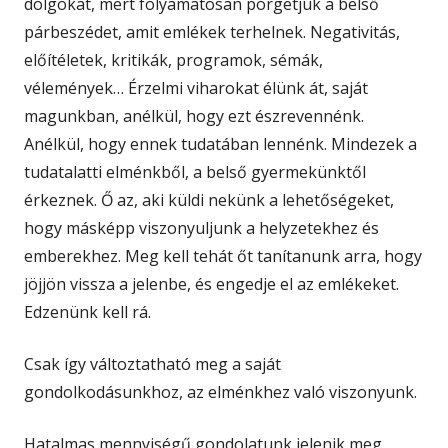
dolgokat, mert folyamatosan pörgetjük a belső
párbeszédet, amit emlékek terhelnek. Negativitás,
előítéletek, kritikák, programok, sémák,
vélemények… Érzelmi viharokat élünk át, saját
magunkban, anélkül, hogy ezt észrevennénk.
Anélkül, hogy ennek tudatában lennénk. Mindezek a
tudatalatti elménkből, a belső gyermekünktől
érkeznek. Ő az, aki küldi nekünk a lehetőségeket,
hogy másképp viszonyuljunk a helyzetekhez és
emberekhez. Meg kell tehát őt tanítanunk arra, hogy
jöjjön vissza a jelenbe, és engedje el az emlékeket.
Edzenünk kell rá.
Csak így változtatható meg a saját
gondolkodásunkhoz, az elménkhez való viszonyunk.
Hatalmas mennyiségű gondolatunk jelenik meg