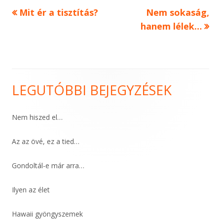
Previous
Next
Mit ér a tisztítás?
Nem sokaság,
Bejegyzés
article:
article:
hanem lélek…
navigáció
LEGUTÓBBI BEJEGYZÉSEK
Main
Sidebar
Nem hiszed el…
Az az övé, ez a tied…
Gondoltál-e már arra…
Ilyen az élet
Hawaii gyöngyszemek