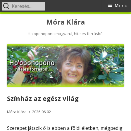
Keresés:
Primary
Menu
Menu
Skip
Móra Klára
to
content
Ho'oponopono magyarul, hiteles forrásból
Színház az egész világ
Author
Published
Móra Klára
2026-06-02
on
Szerepet játszik ő is ebben a földi életben, mégpedig