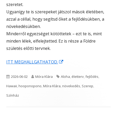
szeretet.
Ugyanígy te is szerepeket játszol mások életében,
azzal a céllal, hogy segítsd őket a fejlődésükben, a
növekedésükben.
Minderről egyezséget kötöttetek – ezt te is, mint
minden lélek, elfelejtetted. Ez is része a Földre
születés előtti tervnek.
Opens
ITT MEGHALLGATHATOD.
in
a
Published
Author
Tags
2026-06-02
Móra Klára
Aloha
,
életterv
,
fejlődés
,
new
on
Hawaii
,
hooponopono
,
Móra Klára
,
növekedés
,
Szerep
,
window
Színház