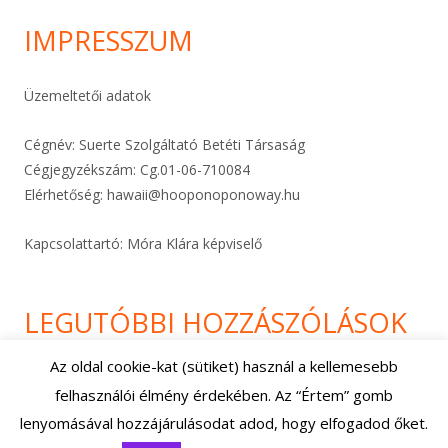
IMPRESSZUM
Üzemeltetői adatok
Cégnév: Suerte Szolgáltató Betéti Társaság
Cégjegyzékszám: Cg.01-06-
710084
Elérhetőség:
hawaii@hooponoponoway.hu
Kapcsolattartó: Móra Klára képviselő
LEGUTÓBBI HOZZÁSZÓLÁSOK
Az oldal cookie-kat (sütiket) használ a kellemesebb
felhasználói élmény érdekében. Az “Értem” gomb
Footer
Using
Tiny Framework
•
Bejelentkezés
lenyomásával hozzájárulásodat adod, hogy elfogadod őket.
Content