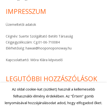
IMPRESSZUM
Üzemeltetői adatok
Cégnév: Suerte Szolgáltató Betéti Társaság
Cégjegyzékszám: Cg.01-06-
710084
Elérhetőség:
hawaii@hooponoponoway.hu
Kapcsolattartó: Móra Klára képviselő
LEGUTÓBBI HOZZÁSZÓLÁSOK
Az oldal cookie-kat (sütiket) használ a kellemesebb
felhasználói élmény érdekében. Az “Értem” gomb
Footer
Using
Tiny Framework
•
Bejelentkezés
lenyomásával hozzájárulásodat adod, hogy elfogadod őket.