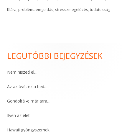
Klára
,
problémaemgoldás
,
stresszmegelőzés
,
tudatosság
LEGUTÓBBI BEJEGYZÉSEK
Main
Sidebar
Nem hiszed el…
Az az övé, ez a tied…
Gondoltál-e már arra…
Ilyen az élet
Hawaii gyöngyszemek