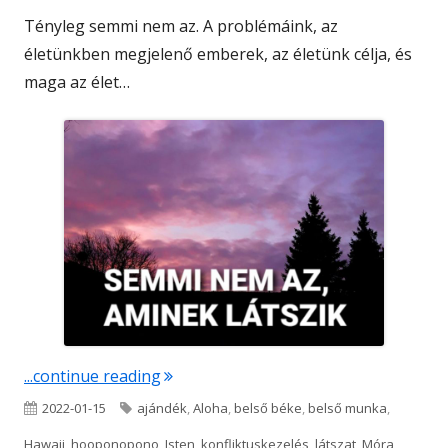
Tényleg semmi nem az. A problémáink, az
életünkben megjelenő emberek, az életünk célja, és
maga az élet…
"Semmi nem az, aminek látszik"
...continue reading
Published
Tags
2022-01-15
ajándék
,
Aloha
,
belső béke
,
belső munka
,
on
Hawaii
,
hooponopono
,
Isten
,
konfliktuskezelés
,
látszat
,
Móra