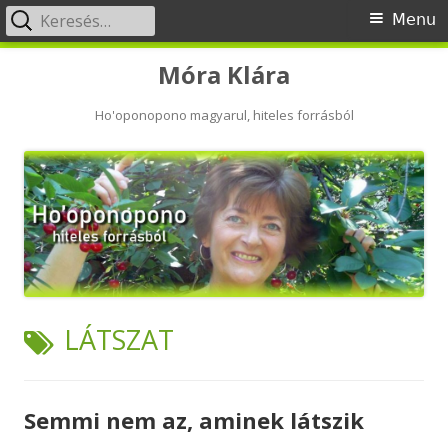
Keresés:
Primary
Menu
Menu
Skip
Móra Klára
to
content
Ho'oponopono magyarul, hiteles forrásból
TAG:
LÁTSZAT
Semmi nem az, aminek látszik