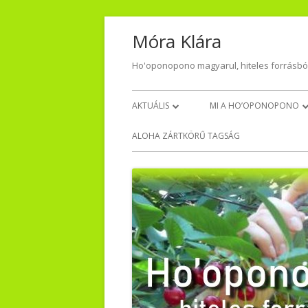
Skip
Móra Klára
to
content
Ho'oponopono magyarul, hiteles forrásbó
Primary
AKTUÁLIS
MI A HO’OPONOPONO
Menu
NAPI HÁLA
VISSZAJELZÉSEK – TŐLET
ALOHA ZÁRTKÖRŰ TAGSÁG
VIDEO-AUDIO