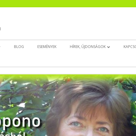
l
BLOG
ESEMÉNYEK
HÍREK, ÚJDONSÁGOK
KAPCS
EK
CSENDESÍTŐ ÚJ!
INGAT(HATAT)LAN ÚJ!
BELSŐ GYERMEK DÉDELGETŐ ÚJ!
ALUDJ JÓL!
EZT NYISD KI, HA…
EGÉSZSÉGEDRE!
ELENGEDÉS