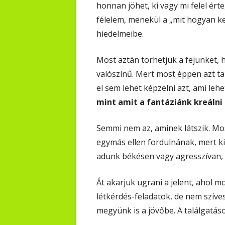
honnan jöhet, ki vagy mi felel érte,
félelem, menekül a „mit hogyan ke
hiedelmeibe.
Most aztán törhetjük a fejünket, 
valószínű. Mert most éppen azt tan
el sem lehet képzelni azt, ami leh
mint amit a fantáziánk kreálni
Semmi nem az, aminek látszik. Mos
egymás ellen fordulnának, mert ki 
adunk békésen vagy agresszívan, p
Át akarjuk ugrani a jelent, ahol 
létkérdés-feladatok, de nem szív
megyünk is a jövőbe. A találgatás