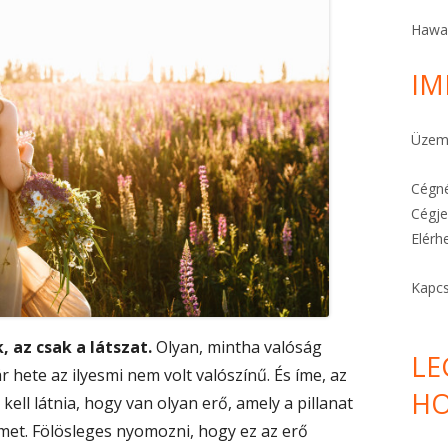
A STRESSZ MEGELŐZHETŐ
Hawa
A TE KÜLDETÉSED
IM
FÉLELEMOLDÓ HO’OPONOPONO
Üzeme
KARKÖTŐK ITT!
Cégné
Cégje
Elérh
Kapcs
 az csak a látszat.
Olyan, mintha valóság
LE
 hete az ilyesmi nem volt valószínű. És íme, az
HO
kell látnia, hogy van olyan erő, amely a pillanat
lmet. Fölösleges nyomozni, hogy ez az erő