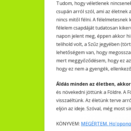
Tudom, hogy véletlenek nincsene
csupán arról szól, ami az életnek
nincs mitől félni. A félelmetesnek
félelem csapdáját tudatosan kikerü
napon jelent meg, éppen akkor hir
telihold volt, a Szűz jegyében (t
lehetőségem van, hogy megosszam 
mert meggyőződésem, hogy ez az eg
hogy ez nem a gyengék, ellenkezől
Áldás minden az életben, akkor
és növekedni jöttünk a Földre. A Fö
visszaéltünk. Az életünk terve ar
eljön az ideje. Szóval, még most sin
KÖNYVEM:
MEGÉRTEM. Ho'oponop