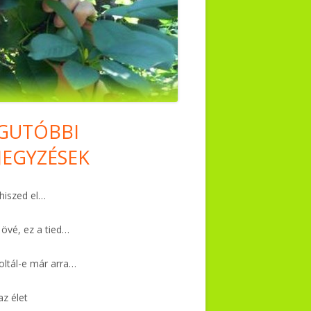
GUTÓBBI
in
JEGYZÉSEK
debar
iszed el…
 övé, ez a tied…
ltál-e már arra…
az élet