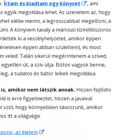
Opens
k.
Írtam és kiadtam egy könyvet
, ami
in
 az egyik megoldása lehet. Az üzenetem az, hogy
a
 lehet elébe menni, a legrosszabbat megelőzni, a
new
lni. A könyvem tavaly a márciusi tízmilliószoros
window
dették ki a veszélyhelyzetet, amikor éppen
örténetesen éppen abban születtem), és most
veled. Talán sikerül megérintenem a szíved,
yetlen út, a szív útja. Biztos vagyok benne,
eg, a tudatos és bátor lelkek megoldása.
 is, amikor nem látszik annak.
Hiszen fejlődni
ld is erre figyelmeztet, hiszen a javaival
ról szól, hogy könnyebben távozzunk, amikor
cs itt a világvége.
Opens
ono, az életem