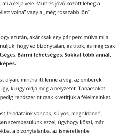
 mi a célja vele. Múlt és jövő között lebeg a
llett volna” vagy a „még rosszabb jön”
hogy ezután, akár csak egy pár perc múlva mi a
uljuk, hogy ez bizonytalan, ez titok, és még csak
etséges.
Bármi lehetséges. Sokkal több annál,
 képes.
t olyan, mintha itt lenne a vég, az emberek
így, ki úgy oldja meg a helyzetet. Tanácsokat
edig rendszerint csak kivetítjük a félelmeinket.
most feladataink vannak, súlyos, megoldandó,
esen szembesülünk ezzel, úgyhogy köszi, már
okba, a bizonytalanba, az ismeretlenbe.