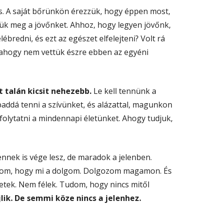
s. A saját bőrünkön érezzük, hogy éppen most,
ük meg a jövőnket. Ahhoz, hogy legyen jövőnk,
ébredni, és ezt az egészet elfelejteni? Volt rá
alahogy nem vettük észre ebben az egyéni
 talán kicsit nehezebb.
Le kell tennünk a
baddá tenni a szívünket, és alázattal, magunkon
 folytatni a mindennapi életünket. Ahogy tudjuk,
nek is vége lesz, de maradok a jelenben.
dom, hogy mi a dolgom. Dolgozom magamon. És
etek. Nem félek. Tudom, hogy nincs mitől
lik. De semmi köze nincs a jelenhez.