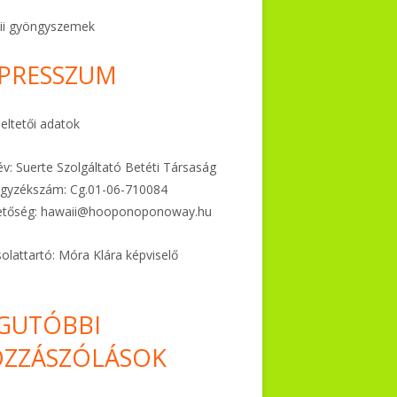
ii gyöngyszemek
PRESSZUM
ltetői adatok
v: Suerte Szolgáltató Betéti Társaság
gyzékszám: Cg.01-06-
710084
etőség:
hawaii@hooponoponoway.hu
olattartó: Móra Klára képviselő
GUTÓBBI
ZZÁSZÓLÁSOK