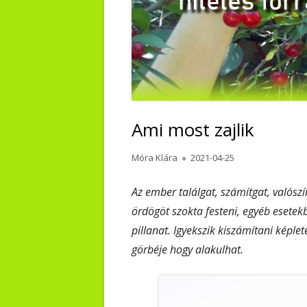
Ami most zajlik
Author
Published
Móra Klára
2021-04-25
on
Az ember találgat, számítgat, valószín
ördögöt szokta festeni, egyéb esetek
pillanat. Igyekszik kiszámítani képle
görbéje hogy alakulhat.