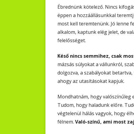
Ébrednünk kötelező. Nincs kifogá
éppen a hozzáállásunkkal teremtj
most kell teremtenünk. Jó lenne fel
alkalom, kaptunk elég jelet, de v
felelősséget.
Késő nincs semmihez, csak most
mázsás súlyokat a vállunkról, sza
dolgozva, a szabályokat betartva,
ahogy az utasításokat kapjuk.
Mondhatnám, hogy valószínűleg en
Tudom, hogy haladunk előre. Tu
végtelenül hálás vagyok, hogy élh
félnem.
Való-színű, ami most zaj