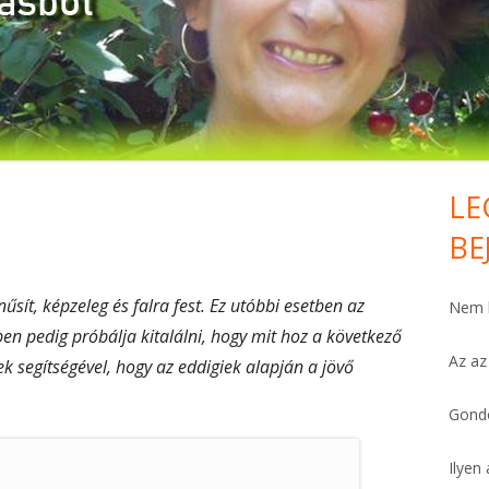
HÁLA MINDENÉRT. KOMOLYAN.
FELEMELŐ – 2026.08.08-ÁN 8.000 FT
PÉNZTÁRCA
FÁJDALOMCSILLAPÍTÓ
LE
Ma
VAN PÁR PERCED?
BE
Si
SZÍV-ERŐSÍTŐ
űsít, képzeleg és falra fest. Ez utóbbi esetben az
Nem h
BŐSÉG HO’OPONOPONOVAL
ben pedig próbálja kitalálni, hogy mit hoz a következő
Az az
tek segítségével, hogy az eddigiek alapján a jövő
MEGBOCSÁTÁS
MIÉRT ÉPPEN ÉN?
Gondo
FÜGGÉSTŐL SZABADON
Ilyen 