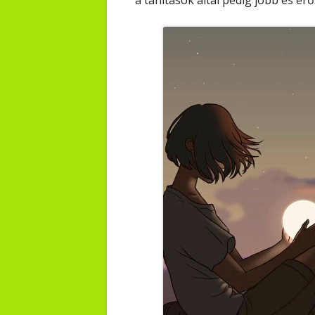
a tanítások által pedig jobb és e