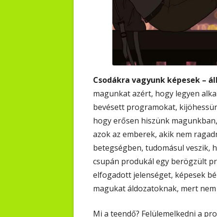
Csodákra vagyunk képesek – ál
magunkat azért, hogy legyen alkal
bevésett programokat, kijöhessün
hogy erősen hiszünk magunkban, 
azok az emberek, akik nem ragadna
betegségben, tudomásul veszik, h
csupán produkál egy berögzült p
elfogadott jelenséget, képesek bé
magukat áldozatoknak, mert nem 
Mi a teendő? Felülemelkedni a pr