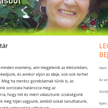
HÁLA MINDENÉRT. KOMOLYAN.
FELEMELŐ
PÉNZTÁRCA
FÁJDALOMCSILLAPÍTÓ
tár
LE
Ma
VAN PÁR PERCED?
BE
Si
SZÍV-ERŐSÍTŐ
 minden esemény, ami megjelenik az életünkben,
Nem h
BŐSÉG HO’OPONOPONOVAL
ekedjünk, és amikor eljön az ideje, sok-sok terhet
Az az
et. Még ha merész gondolatnak tűnik is, az
MEGBOCSÁTÁS
eink sorozata határozza meg az
MIÉRT ÉPPEN ÉN?
Gondo
rra, hogy mit és miért választunk: szükségünk
ek még híján vagyunk, amiből sokat tanulhatunk,
FÜGGÉSTŐL SZABADON
Ilyen 