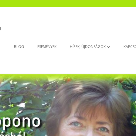
l
BLOG
ESEMÉNYEK
HÍREK, ÚJDONSÁGOK
KAPCS
EK
CSENDESÍTŐ ÚJ!
INGAT(HATAT)LAN ÚJ!
BELSŐ GYERMEK DÉDELGETŐ ÚJ!
ALUDJ JÓL!
EZT NYISD KI, HA…
EGÉSZSÉGEDRE!
ELENGEDÉS