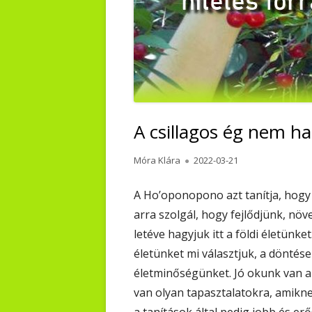
A csillagos ég nem ha
Author
Published
Móra Klára
2022-03-21
on
A Ho’oponopono azt tanítja, hogy
arra szolgál, hogy fejlődjünk, növ
letéve hagyjuk itt a földi életünk
életünket mi választjuk, a döntés
életminőségünket. Jó okunk van a
van olyan tapasztalatokra, amikn