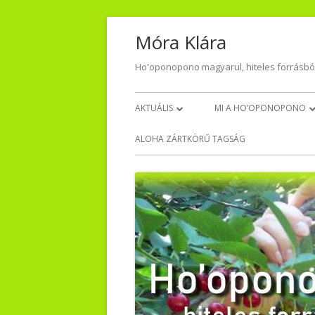
Skip
Móra Klára
to
content
Ho'oponopono magyarul, hiteles forrásbó
Primary
AKTUÁLIS
MI A HO’OPONOPONO
Menu
NAPI HÁLA
VISSZAJELZÉSEK – TŐLET
ALOHA ZÁRTKÖRŰ TAGSÁG
VIDEO-AUDIO