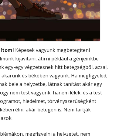
lítom!
Képesek vagyunk megbetegíteni
munk kijavítani, átírni például a génjeinkbe
k egy-egy végzetesnek hitt betegségből, azzal,
akarunk és békében vagyunk. Ha megfigyeled,
k bele a helyzetbe, látnak tanítást akár egy
ogy nem test vagyunk, hanem lélek, és a test
rogramot, hiedelmet, törvényszerűségként
kében élni, akár betegen is. Nem tartják
azok.
oblémákon, megfigyelni a helyzetet, nem