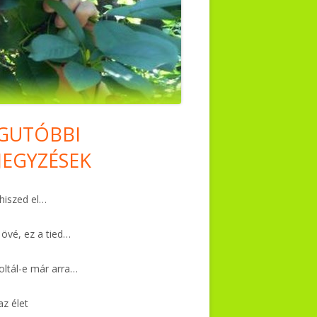
GUTÓBBI
in
JEGYZÉSEK
debar
iszed el…
 övé, ez a tied…
ltál-e már arra…
az élet