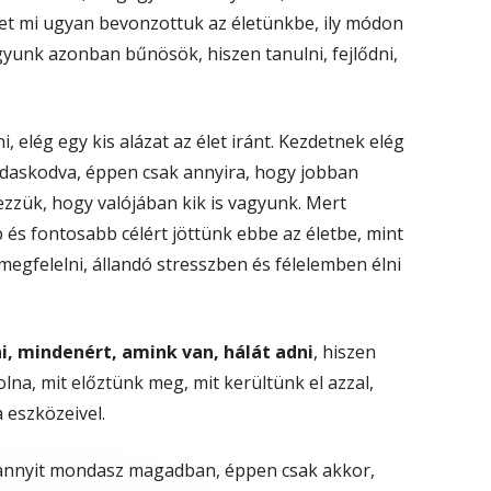
tet mi ugyan bevonzottuk az életünkbe, ily módon
gyunk azonban bűnösök, hiszen tanulni, fejlődni,
elég egy kis alázat az élet iránt. Kezdetnek elég
vádaskodva, éppen csak annyira, hogy jobban
zzük, hogy valójában kik is vagyunk. Mert
s fontosabb célért jöttünk ebbe az életbe, mint
egfelelni, állandó stresszben és félelemben élni
ni, mindenért, amink van, hálát adni
, hiszen
lna, mit előztünk meg, mit kerültünk el azzal,
 eszközeivel.
ak annyit mondasz magadban, éppen csak akkor,