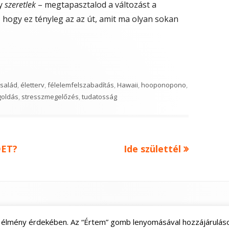
y
szeretlek
– megtapasztalod a változást a
, hogy ez tényleg az az út, amit ma olyan sokan
család
,
életterv
,
félelemfelszabadítás
,
Hawaii
,
hooponopono
,
oldás
,
stresszmegelőzés
,
tudatosság
Next
DET?
Ide születtél
article:
lói élmény érdekében. Az “Értem” gomb lenyomásával hozzájárulás