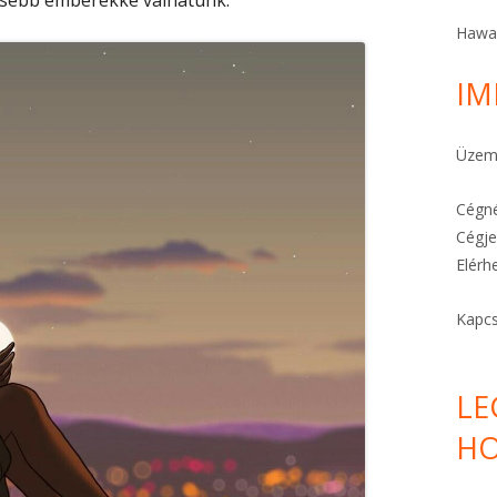
rősebb emberekké válhatunk.
A STRESSZ MEGELŐZHETŐ
Hawa
A TE KÜLDETÉSED
IM
FÉLELEMOLDÓ HO’OPONOPONO
Üzeme
KARKÖTŐK ITT!
Cégné
Cégje
Elérh
Kapcs
LE
HO