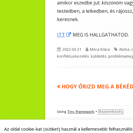
amikor eszedbe jut:
köszönöm
vag
testedben, a lelkedben, és rájössz
keresnek.
Opens
ITT
MEG IS HALLGATHATOD.
in
Published
Author
Tags
2022-03-21
Móra Klára
Aloha
,
a
on
konfliktuskezelés
,
küldetés
,
problémameg
new
window
Previous
HOGY ŐRIZD MEG A BÉKÉ
Bejegyzés
article:
navigáció
Footer
Using
Tiny Framework
•
Bejelentkezés
Content
Az oldal cookie-kat (sütiket) használ a kellemesebb felhaszná