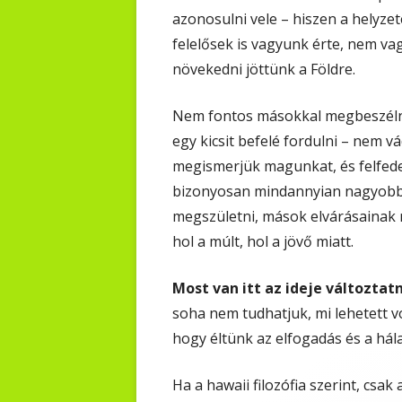
azonosulni vele – hiszen a helyze
felelősek is vagyunk érte, nem va
növekedni jöttünk a Földre.
Nem fontos másokkal megbeszélni, 
egy kicsit befelé fordulni – nem 
megismerjük magunkat, és felfede
bizonyosan mindannyian nagyobb é
megszületni, mások elvárásainak m
hol a múlt, hol a jövő miatt.
Most van itt az ideje változtat
soha nem tudhatjuk, mi lehetett vo
hogy éltünk az elfogadás és a hála
Ha a hawaii filozófia szerint, cs