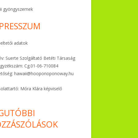
ii gyöngyszemek
PRESSZUM
ltetői adatok
v: Suerte Szolgáltató Betéti Társaság
gyzékszám: Cg.01-06-
710084
etőség:
hawaii@hooponoponoway.hu
olattartó: Móra Klára képviselő
GUTÓBBI
ZZÁSZÓLÁSOK