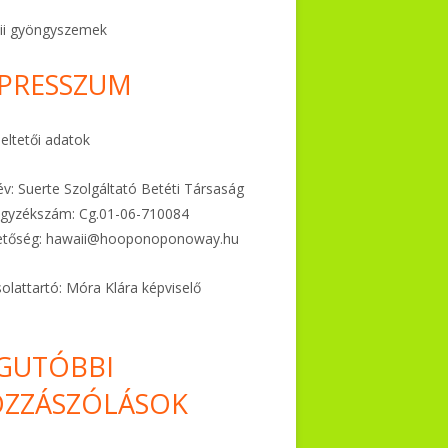
ii gyöngyszemek
PRESSZUM
ltetői adatok
v: Suerte Szolgáltató Betéti Társaság
gyzékszám: Cg.01-06-
710084
etőség:
hawaii@hooponoponoway.hu
olattartó: Móra Klára képviselő
GUTÓBBI
ZZÁSZÓLÁSOK