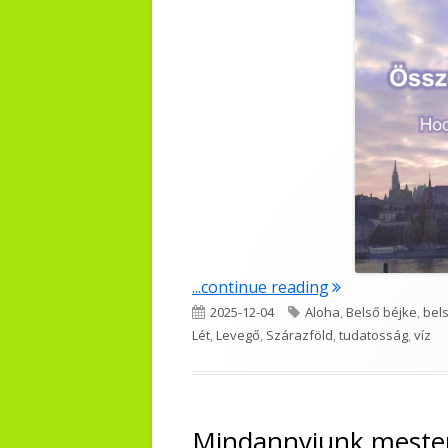
"Összevesznek r
...continue reading
Published
Tags
2025-12-04
Aloha
,
Belső béjke
,
bel
on
Lét
,
Levegő
,
Szárazföld
,
tudatosság
,
víz
Mindannyiunk meste