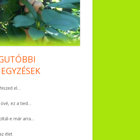
GUTÓBBI
in
JEGYZÉSEK
debar
iszed el…
 övé, ez a tied…
ltál-e már arra…
az élet