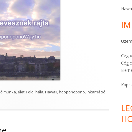
A STRESSZ MEGELŐZHETŐ
Hawa
A TE KÜLDETÉSED
IM
FÉLELEMOLDÓ HO’OPONOPONO
Üzeme
KARKÖTŐK ITT!
Cégné
Cégje
Elérh
ajta"
Kapcs
ső munka
,
élet
,
Föld
,
hála
,
Hawaii
,
hooponopono
,
inkarnáció
,
LE
HO
re