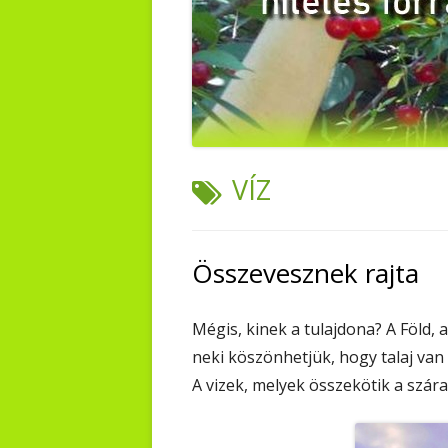
TAG:
VÍZ
Összevesznek rajta
Mégis, kinek a tulajdona? A Föld, 
neki köszönhetjük, hogy talaj van 
A vizek, melyek összekötik a szára