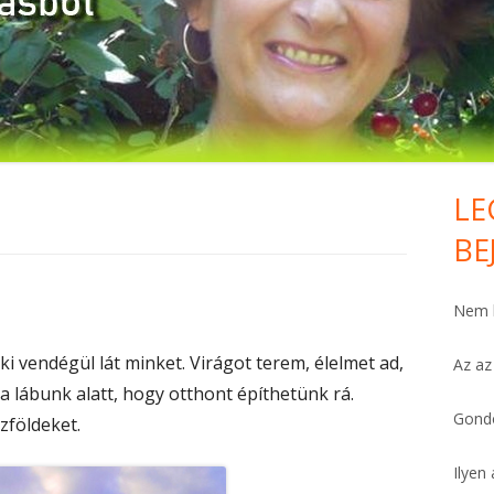
HÁLA MINDENÉRT. KOMOLYAN.
FELEMELŐ
PÉNZTÁRCA
FÁJDALOMCSILLAPÍTÓ
LE
Ma
VAN PÁR PERCED?
BE
Si
SZÍV-ERŐSÍTŐ
Nem h
BŐSÉG HO’OPONOPONOVAL
aki vendégül lát minket. Virágot terem, élelmet ad,
Az az
MEGBOCSÁTÁS
a lábunk alatt, hogy otthont építhetünk rá.
MIÉRT ÉPPEN ÉN?
Gondo
zföldeket.
FÜGGÉSTŐL SZABADON
Ilyen 