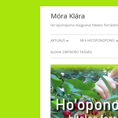
Skip
Móra Klára
to
content
Ho'oponopono magyarul, hiteles forrásbó
Primary
AKTUÁLIS
MI A HO’OPONOPONO
Menu
NAPI HÁLA
VISSZAJELZÉSEK – TŐLET
ALOHA ZÁRTKÖRŰ TAGSÁG
VIDEO-AUDIO