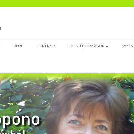
l
BLOG
ESEMÉNYEK
HÍREK, ÚJDONSÁGOK
KAPCS
EK
CSENDESÍTŐ ÚJ!
INGAT(HATAT)LAN ÚJ!
BELSŐ GYERMEK DÉDELGETŐ ÚJ!
ALUDJ JÓL!
EZT NYISD KI, HA…
EGÉSZSÉGEDRE!
ELENGEDÉS