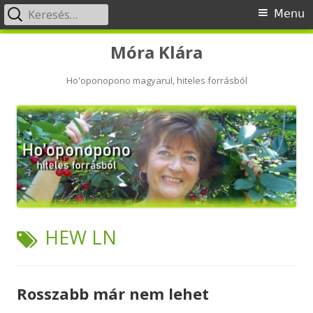
Keresés:
Primary
Menu
Menu
Skip
Móra Klára
to
content
Ho'oponopono magyarul, hiteles forrásból
TAG:
HEW LN
Rosszabb már nem lehet