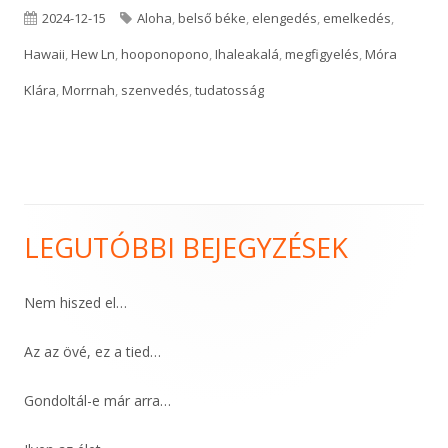
Published
Tags
2024-12-15
Aloha
,
belső béke
,
elengedés
,
emelkedés
,
on
Hawaii
,
Hew Ln
,
hooponopono
,
Ihaleakalá
,
megfigyelés
,
Móra
Klára
,
Morrnah
,
szenvedés
,
tudatosság
LEGUTÓBBI BEJEGYZÉSEK
Main
Sidebar
Nem hiszed el…
Az az övé, ez a tied…
Gondoltál-e már arra…