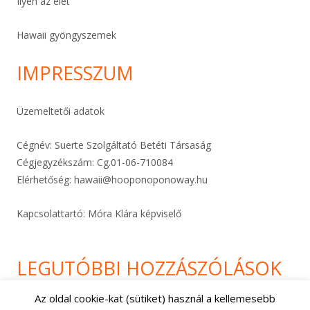
Ilyen az élet
Hawaii gyöngyszemek
IMPRESSZUM
Üzemeltetői adatok
Cégnév: Suerte Szolgáltató Betéti Társaság
Cégjegyzékszám: Cg.01-06-
710084
Elérhetőség:
hawaii@hooponoponoway.hu
Kapcsolattartó: Móra Klára képviselő
LEGUTÓBBI HOZZÁSZÓLÁSOK
Az oldal cookie-kat (sütiket) használ a kellemesebb