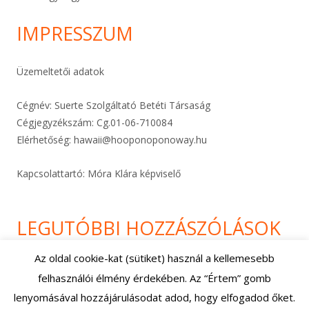
IMPRESSZUM
Üzemeltetői adatok
Cégnév: Suerte Szolgáltató Betéti Társaság
Cégjegyzékszám: Cg.01-06-
710084
Elérhetőség:
hawaii@hooponoponoway.hu
Kapcsolattartó: Móra Klára képviselő
LEGUTÓBBI HOZZÁSZÓLÁSOK
Az oldal cookie-kat (sütiket) használ a kellemesebb
felhasználói élmény érdekében. Az “Értem” gomb
Footer
Using
Tiny Framework
•
Bejelentkezés
lenyomásával hozzájárulásodat adod, hogy elfogadod őket.