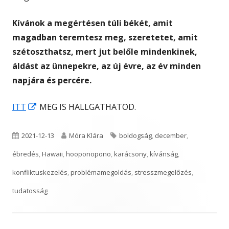
Kívánok a megértésen túli békét, amit
magadban teremtesz meg, szeretetet, amit
szétoszthatsz, mert jut belőle mindenkinek,
áldást az ünnepekre, az új évre, az év minden
napjára és percére.
Opens
ITT
MEG IS HALLGATHATOD.
in
a
Published
Author
Tags
2021-12-13
Móra Klára
boldogság
,
december
,
new
on
ébredés
,
Hawaii
,
hooponopono
,
karácsony
,
kívánság
,
window
konfliktuskezelés
,
problémamegoldás
,
stresszmegelőzés
,
tudatosság