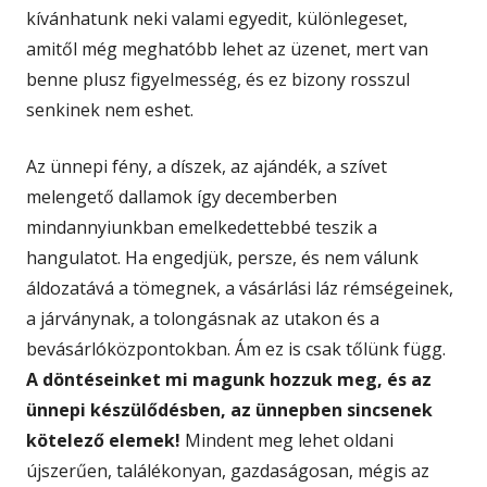
kívánhatunk neki valami egyedit, különlegeset,
amitől még meghatóbb lehet az üzenet, mert van
benne plusz figyelmesség, és ez bizony rosszul
senkinek nem eshet.
Az ünnepi fény, a díszek, az ajándék, a szívet
melengető dallamok így decemberben
mindannyiunkban emelkedettebbé teszik a
hangulatot. Ha engedjük, persze, és nem válunk
áldozatává a tömegnek, a vásárlási láz rémségeinek,
a járványnak, a tolongásnak az utakon és a
bevásárlóközpontokban. Ám ez is csak tőlünk függ.
A döntéseinket mi magunk hozzuk meg, és az
ünnepi készülődésben, az ünnepben sincsenek
kötelező elemek!
Mindent meg lehet oldani
újszerűen, találékonyan, gazdaságosan, mégis az