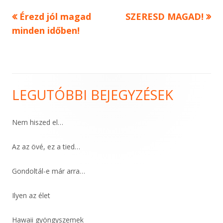
Previous
Next
Érezd jól magad
SZERESD MAGAD!
Bejegyzés
article:
article:
minden időben!
navigáció
LEGUTÓBBI BEJEGYZÉSEK
Main
Sidebar
Nem hiszed el…
Az az övé, ez a tied…
Gondoltál-e már arra…
Ilyen az élet
Hawaii gyöngyszemek