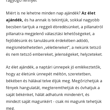
ragyogó fénnyel.
Miért is ne lehetne minden nap ajándék?
Az élet
ajándék,
és ha annak is tekintjük, sokkal nagyobb
becsben tartjuk a reggeli ébredésünket, a pillanatról
pillanatra megjelenő választási lehetőségeket, a
fejlődésünk és tanulásunk érdekében adódó,
megismételhetetlen „véletleneket”, a nekünk tetsző
és nem tetsző embereket, jelenségeket, helyzeteket.
Az élet ajándék, a naptári ünnepek jó emlékeztetők,
hogy az életünk ünnepét méltón, szeretetben,
békében és hálával telve éljük meg. Megőrizhetjük a
fények hangulatát, megteremthetjük és óvhatjuk a
saját békénket, hálát adhatunk mindenért, és
mindezt saját magunkért - csak mi magunk tehetjük
meg.