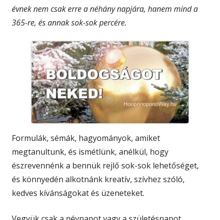
évnek nem csak erre a néhány napjára, hanem mind a
365-re, és annak sok-sok percére.
Formulák, sémák, hagyományok, amiket
megtanultunk, és ismétlünk, anélkül, hogy
észrevennénk a bennük rejlő sok-sok lehetőséget,
és könnyedén alkotnánk kreatív, szívhez szóló,
kedves kívánságokat és üzeneteket.
Vegyük csak a névnapot vagy a születésnapot.