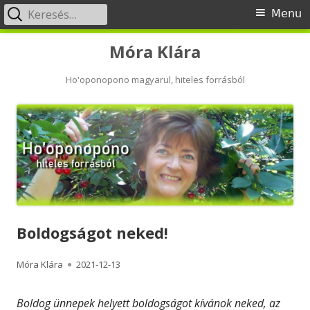
Keresés:
Primary
Menu
Menu
Skip
Móra Klára
to
content
Ho'oponopono magyarul, hiteles forrásból
Boldogságot neked!
Author
Published
Móra Klára
2021-12-13
on
Boldog ünnepek helyett boldogságot kívánok neked, az