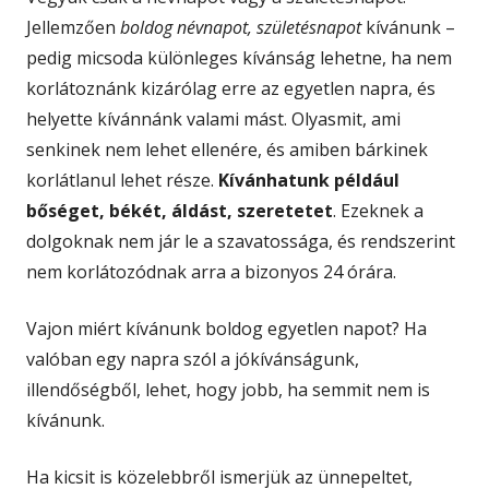
Jellemzően
boldog névnapot, születésnapot
kívánunk –
pedig micsoda különleges kívánság lehetne, ha nem
korlátoznánk kizárólag erre az egyetlen napra, és
helyette kívánnánk valami mást. Olyasmit, ami
senkinek nem lehet ellenére, és amiben bárkinek
korlátlanul lehet része.
Kívánhatunk például
bőséget, békét, áldást, szeretetet
. Ezeknek a
dolgoknak nem jár le a szavatossága, és rendszerint
nem korlátozódnak arra a bizonyos 24 órára.
Vajon miért kívánunk boldog egyetlen napot? Ha
valóban egy napra szól a jókívánságunk,
illendőségből, lehet, hogy jobb, ha semmit nem is
kívánunk.
Ha kicsit is közelebbről ismerjük az ünnepeltet,