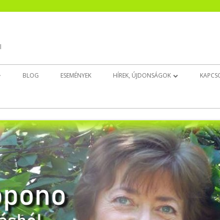
l
BLOG
ESEMÉNYEK
HÍREK, ÚJDONSÁGOK
KAPCS
EK
CSENDESÍTŐ ÚJ!
INGAT(HATAT)LAN ÚJ!
BELSŐ GYERMEK DÉDELGETŐ ÚJ!
ALUDJ JÓL!
EZT NYISD KI, HA…
EGÉSZSÉGEDRE!
ELENGEDÉS