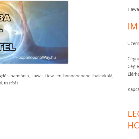
A STRESSZ MEGELŐZHETŐ
Hawa
A TE KÜLDETÉSED
IM
FÉLELEMOLDÓ HO’OPONOPONO
Üzeme
KARKÖTŐK ITT!
Cégné
Cégje
L"
Elérh
gdés
,
harmónia
,
Hawaii
,
Hew Len
,
hooponopono
,
Ihaleakalá
,
el
,
tisztítás
Kapcs
LE
HO