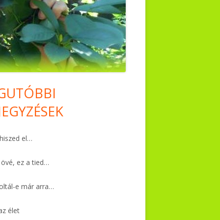
GUTÓBBI
in
JEGYZÉSEK
debar
iszed el…
 övé, ez a tied…
ltál-e már arra…
az élet