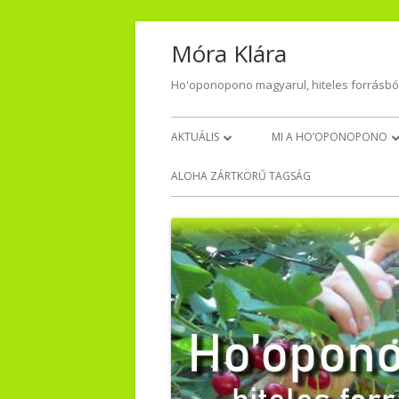
Skip
Móra Klára
to
content
Ho'oponopono magyarul, hiteles forrásbó
Primary
AKTUÁLIS
MI A HO’OPONOPONO
Menu
NAPI HÁLA
VISSZAJELZÉSEK – TŐLET
ALOHA ZÁRTKÖRŰ TAGSÁG
VIDEO-AUDIO