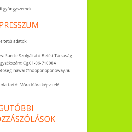
ii gyöngyszemek
PRESSZUM
ltetői adatok
v: Suerte Szolgáltató Betéti Társaság
gyzékszám: Cg.01-06-
710084
etőség:
hawaii@hooponoponoway.hu
olattartó: Móra Klára képviselő
GUTÓBBI
ZZÁSZÓLÁSOK