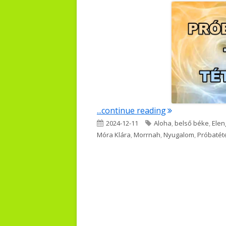
"PRÓBA – TÉTE
...continue reading
Published
Tags
2024-12-11
Aloha
,
belső béke
,
Elen
on
Móra Klára
,
Morrnah
,
Nyugalom
,
Próbatét