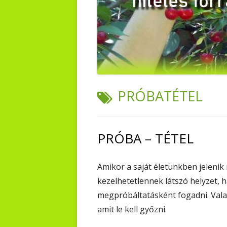
TAG:
PRÓBATÉTEL
PRÓBA – TÉTEL
Amikor a saját életünkben jeleni
kezelhetetlennek látszó helyzet,
megpróbáltatásként fogadni. Valam
amit le kell győzni.