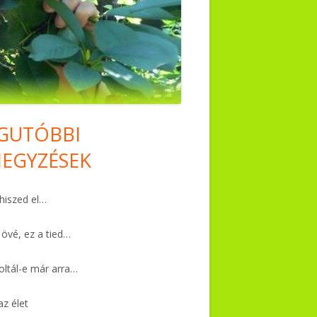
GUTÓBBI
in
JEGYZÉSEK
debar
iszed el…
 övé, ez a tied…
ltál-e már arra…
az élet