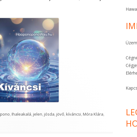
A STRESSZ MEGELŐZHETŐ
Hawa
A TE KÜLDETÉSED
IM
FÉLELEMOLDÓ HO’OPONOPONO
Üzeme
KARKÖTŐK ITT!
Cégné
Cégje
Elérh
Kapcs
LE
pono
,
Ihaleakalá
,
jelen
,
jósda
,
jövő
,
kíváncsi
,
Móra Klára
,
HO