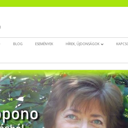
l
BLOG
ESEMÉNYEK
HÍREK, ÚJDONSÁGOK
KAPCS
EK
CSENDESÍTŐ ÚJ!
INGAT(HATAT)LAN ÚJ!
BELSŐ GYERMEK DÉDELGETŐ ÚJ!
ALUDJ JÓL!
EZT NYISD KI, HA…
EGÉSZSÉGEDRE!
ELENGEDÉS