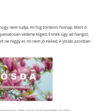
hogy nem tudja, mi fog történni holnap. Mert ő
folyamatosan védene téged. Ennek úgy ad hangot,
mit ne higgy el, mi nem jó neked. A jóslás azonban
ponopono
,
jelen
,
jósda
,
jövő
,
teremtés
,
tisztítás