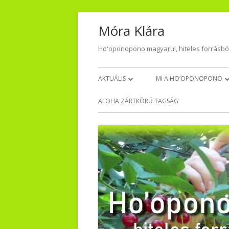
Skip
Móra Klára
to
content
Ho'oponopono magyarul, hiteles forrásbó
Primary
AKTUÁLIS
MI A HO’OPONOPONO
Menu
NAPI HÁLA
VISSZAJELZÉSEK – TŐLET
ALOHA ZÁRTKÖRŰ TAGSÁG
VIDEO-AUDIO