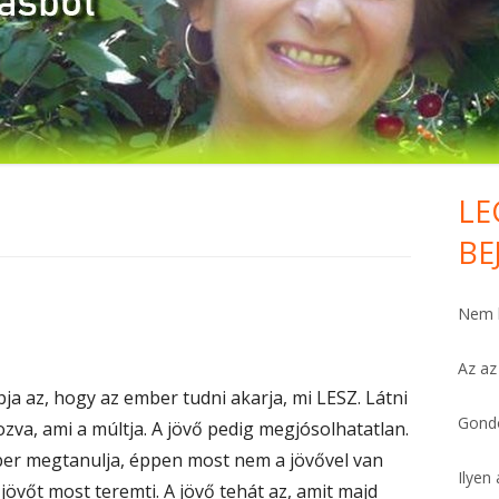
HÁLA MINDENÉRT. KOMOLYAN.
FELEMELŐ
PÉNZTÁRCA
FÁJDALOMCSILLAPÍTÓ
LE
Ma
VAN PÁR PERCED?
BE
Si
SZÍV-ERŐSÍTŐ
Nem h
BŐSÉG HO’OPONOPONOVAL
Az az
MEGBOCSÁTÁS
a az, hogy az ember tudni akarja, mi LESZ. Látni
MIÉRT ÉPPEN ÉN?
Gondo
pozva, ami a múltja. A jövő pedig megjósolhatatlan.
mber megtanulja, éppen most nem a jövővel van
FÜGGÉSTŐL SZABADON
Ilyen 
 jövőt most teremti. A jövő tehát az, amit majd