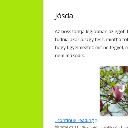
Jósda
Az bosszantja legjobban az egót, 
tudnia akarja. Úgy tesz, mintha 
hogy figyelmeztet: mit ne tegyél, 
nem működik.
"Jósda"
...continue reading
Published
Tags
2026-02-21
döntés
,
felelősség
,
hoo