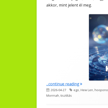
akkor, mint jelent él meg.
"Kíváncsi"
...continue reading
Published
Tags
2026-04-27
ego
,
Hew Len
,
hoopono
on
Morrnah
,
tisztítás