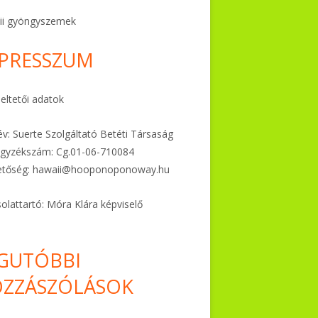
ii gyöngyszemek
PRESSZUM
ltetői adatok
v: Suerte Szolgáltató Betéti Társaság
gyzékszám: Cg.01-06-
710084
etőség:
hawaii@hooponoponoway.hu
olattartó: Móra Klára képviselő
GUTÓBBI
ZZÁSZÓLÁSOK