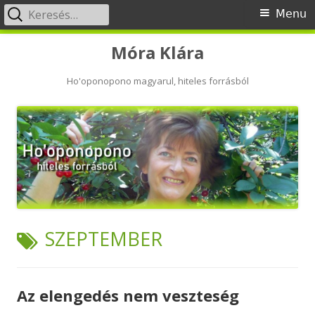
Keresés:
Primary
Menu
Menu
Skip
Móra Klára
to
content
Ho'oponopono magyarul, hiteles forrásból
TAG:
SZEPTEMBER
Az elengedés nem veszteség