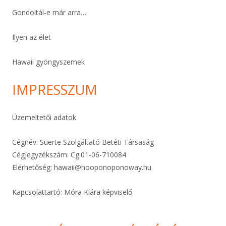
Gondoltál-e már arra…
Ilyen az élet
Hawaii gyöngyszemek
IMPRESSZUM
Üzemeltetői adatok
Cégnév: Suerte Szolgáltató Betéti Társaság
Cégjegyzékszám: Cg.01-06-
710084
Elérhetőség:
hawaii@hooponoponoway.hu
Kapcsolattartó: Móra Klára képviselő