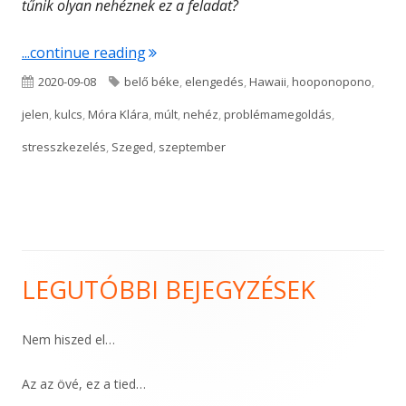
tűnik olyan nehéznek ez a feladat?
"Az elengedés nem veszteség"
...continue reading
Published
Tags
2020-09-08
belő béke
,
elengedés
,
Hawaii
,
hooponopono
,
on
jelen
,
kulcs
,
Móra Klára
,
múlt
,
nehéz
,
problémamegoldás
,
stresszkezelés
,
Szeged
,
szeptember
LEGUTÓBBI BEJEGYZÉSEK
Main
Sidebar
Nem hiszed el…
Az az övé, ez a tied…