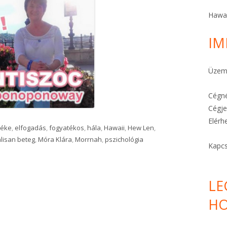
A STRESSZ MEGELŐZHETŐ
Hawa
A TE KÜLDETÉSED
IM
FÉLELEMOLDÓ HO’OPONOPONO
Üzeme
KARKÖTŐK ITT!
Cégné
Cégje
Elérh
béke
,
elfogadás
,
fogyatékos
,
hála
,
Hawaii
,
Hew Len
,
lisan beteg
,
Móra Klára
,
Morrnah
,
pszichológia
Kapcs
LE
HO