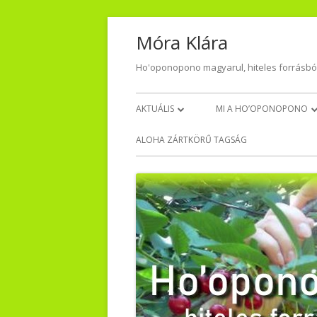
Skip
Móra Klára
to
content
Ho'oponopono magyarul, hiteles forrásbó
Primary
AKTUÁLIS
MI A HO’OPONOPONO
Menu
NAPI HÁLA
VISSZAJELZÉSEK – TŐLET
ALOHA ZÁRTKÖRŰ TAGSÁG
VIDEO-AUDIO