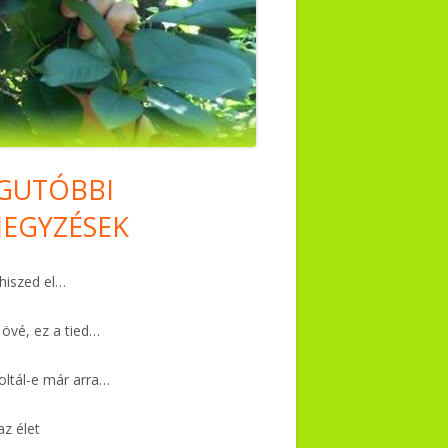
GUTÓBBI
in
JEGYZÉSEK
debar
iszed el…
 övé, ez a tied…
ltál-e már arra…
az élet