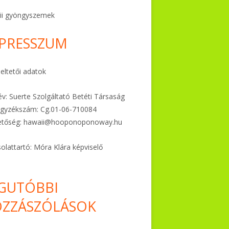
ii gyöngyszemek
PRESSZUM
ltetői adatok
v: Suerte Szolgáltató Betéti Társaság
gyzékszám: Cg.01-06-
710084
etőség:
hawaii@hooponoponoway.hu
olattartó: Móra Klára képviselő
GUTÓBBI
ZZÁSZÓLÁSOK