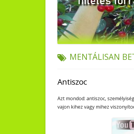
TAG:
MENTÁLISAN BE
Antiszoc
Azt mondod: antiszoc, személyisé
vajon kihez vagy mihez viszonyít