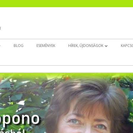
l
BLOG
ESEMÉNYEK
HÍREK, ÚJDONSÁGOK
KAPCS
EK
CSENDESÍTŐ ÚJ!
INGAT(HATAT)LAN ÚJ!
BELSŐ GYERMEK DÉDELGETŐ ÚJ!
ALUDJ JÓL!
EZT NYISD KI, HA…
EGÉSZSÉGEDRE!
ELENGEDÉS