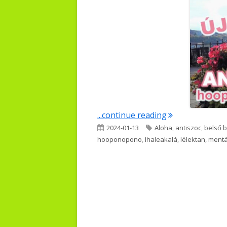
"Antiszoc"
...continue reading
Published
Tags
2024-01-13
Aloha
,
antiszoc
,
belső 
on
hooponopono
,
Ihaleakalá
,
lélektan
,
mentá