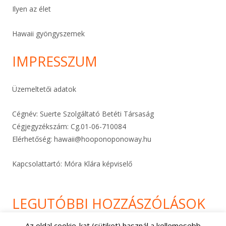
Ilyen az élet
Hawaii gyöngyszemek
IMPRESSZUM
Üzemeltetői adatok
Cégnév: Suerte Szolgáltató Betéti Társaság
Cégjegyzékszám: Cg.01-06-
710084
Elérhetőség:
hawaii@hooponoponoway.hu
Kapcsolattartó: Móra Klára képviselő
LEGUTÓBBI HOZZÁSZÓLÁSOK
Az oldal cookie-kat (sütiket) használ a kellemesebb