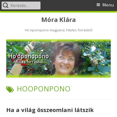
Keresés:
Primary
Menu
Menu
Skip
Móra Klára
to
content
Ho'oponopono magyarul, hiteles forrásból
TAG:
HOOPONPONO
Ha a világ összeomlani látszik