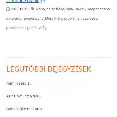
"Ha a világ összeomlani látszik"
...continue reading
Published
Tags
2020-11-23
Aloha
,
belső béke
,
hála
,
Hawaii
,
Hooponopono
on
magyarul
,
hooponpono
,
Móra Klára
,
problémamegelőzés
,
problémamegoldás
,
világ
LEGUTÓBBI BEJEGYZÉSEK
Main
Sidebar
Nem hiszed el…
Az az övé, ez a tied…
Gondoltál-e már arra…