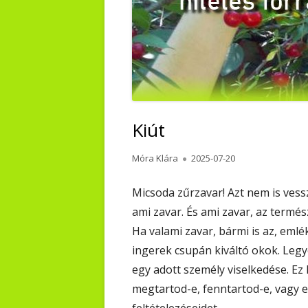
Kiút
Author
Published
Móra Klára
2025-07-20
on
Micsoda zűrzavar! Azt nem is vess
ami zavar. És ami zavar, az termés
Ha valami zavar, bármi is az, emlé
ingerek csupán kiváltó okok. Legy
egy adott személy viselkedése. Ez 
megtartod-e, fenntartod-e, vagy e