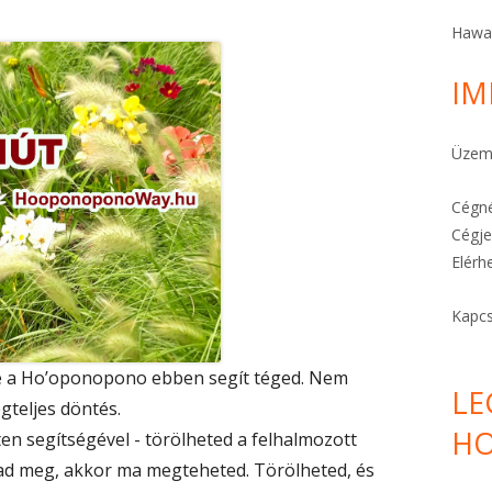
A STRESSZ MEGELŐZHETŐ
Hawa
A TE KÜLDETÉSED
IM
FÉLELEMOLDÓ HO’OPONOPONO
Üzeme
KARKÖTŐK ITT!
Cégné
Cégje
Elérh
Kapcs
e a Ho’oponopono ebben segít téged. Nem
LE
gteljes döntés.
HO
n segítségével - törölheted a felhalmozott
ad meg, akkor ma megteheted. Törölheted, és