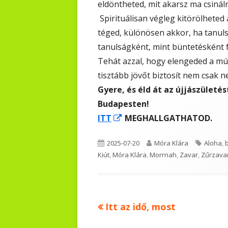
eldöntheted, mit akarsz ma csináln
Spirituálisan végleg kitörölheted
téged, különösen akkor, ha tanuls
tanulságként, mint büntetésként 
Tehát azzal, hogy elengeded a múl
tisztább jövőt biztosít nem csak 
Gyere, és éld át az újjászületé
Budapesten!
Opens
ITT
MEGHALLGATHATOD.
in
Published
Author
Tags
2025-07-20
Móra Klára
Aloha
,
a
on
Kiút
,
Móra Klára
,
Morrnah
,
Zavar
,
Zűrzava
new
window
Previous
Itt az idő, most
Bejegyzés
article: