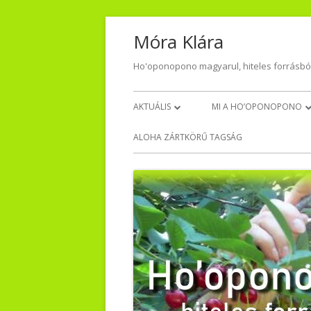
Skip
Móra Klára
to
content
Ho'oponopono magyarul, hiteles forrásbó
Primary
AKTUÁLIS
MI A HO’OPONOPONO
Menu
NAPI HÁLA
VISSZAJELZÉSEK – TŐLET
ALOHA ZÁRTKÖRŰ TAGSÁG
VIDEO-AUDIO