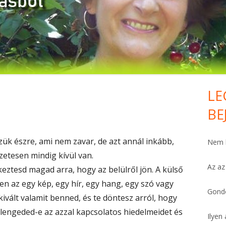
HÁLA MINDENÉRT. KOMOLYAN.
FELEMELŐ
PÉNZTÁRCA
FÁJDALOMCSILLAPÍTÓ
LE
Ma
VAN PÁR PERCED?
BE
Si
SZÍV-ERŐSÍTŐ
zük észre, ami nem zavar, de azt annál inkább,
Nem h
BŐSÉG HO’OPONOPONOVAL
zetesen mindig kívül van.
Az az
keztesd magad arra, hogy az belülről jön. A külső
MEGBOCSÁTÁS
en az egy kép, egy hír, egy hang, egy szó vagy
MIÉRT ÉPPEN ÉN?
Gondo
kivált valamit benned, és te döntesz arról, hogy
lengeded-e az azzal kapcsolatos hiedelmeidet és
FÜGGÉSTŐL SZABADON
Ilyen 