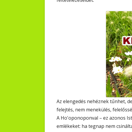
feltételezéseidet.
Az elengedés nehéznek tűnhet, d
felejtés, nem menekülés, felelőssé
A Ho'oponoponval – ez azonos Iste
emlékeket: ha tegnap nem csinált