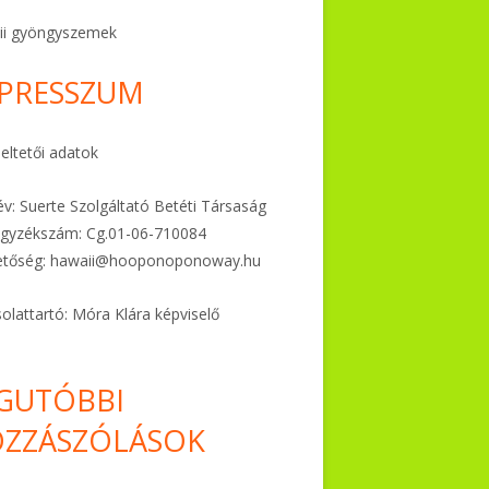
ii gyöngyszemek
PRESSZUM
ltetői adatok
v: Suerte Szolgáltató Betéti Társaság
gyzékszám: Cg.01-06-
710084
etőség:
hawaii@hooponoponoway.hu
olattartó: Móra Klára képviselő
GUTÓBBI
ZZÁSZÓLÁSOK