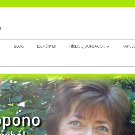
l
BLOG
ESEMÉNYEK
HÍREK, ÚJDONSÁGOK
KAPCS
EK
CSENDESÍTŐ ÚJ!
INGAT(HATAT)LAN ÚJ!
BELSŐ GYERMEK DÉDELGETŐ ÚJ!
ALUDJ JÓL!
EZT NYISD KI, HA…
EGÉSZSÉGEDRE!
ELENGEDÉS