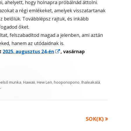
i, ahelyett, hogy holnapra próbálnád áttolni.
 azokat a régi emlékeket, amelyek visszatartanak
z belőlük. Továbblépsz rajtuk, és inkább
fogadod őket.
tat, felszabadítod magad a jelenben, ami aztán
neked, hanem az utódaidnak is.
Opens
st
2025. augusztus 24-én
, vasárnap
in
a
new
belső munka
,
Hawaii
,
Hew Len
,
hooponopono
,
Ihaleakalá
,
window
r
Next
SOK(K)
article: