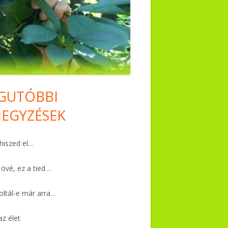
GUTÓBBI
in
JEGYZÉSEK
debar
iszed el…
 övé, ez a tied…
ltál-e már arra…
az élet