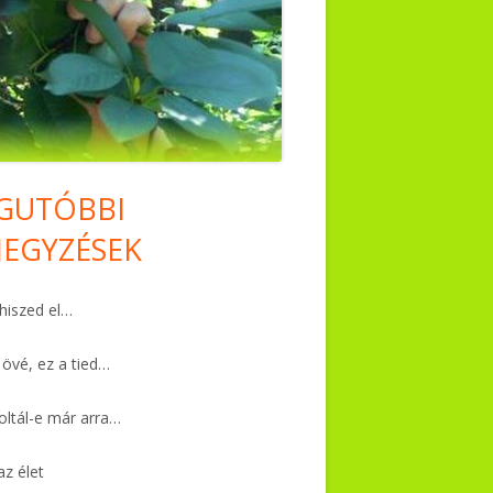
GUTÓBBI
in
JEGYZÉSEK
debar
iszed el…
 övé, ez a tied…
ltál-e már arra…
az élet