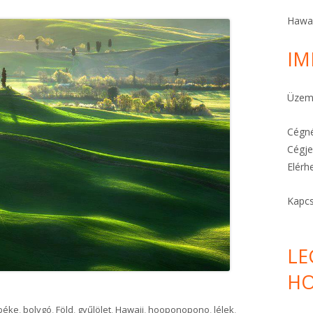
A STRESSZ MEGELŐZHETŐ
Hawa
A TE KÜLDETÉSED
IM
FÉLELEMOLDÓ HO’OPONOPONO
Üzeme
KARKÖTŐK ITT!
Cégné
Cégje
Elérh
Kapcs
LE
HO
ldet pihenni!"
béke
,
bolygó
,
Föld
,
gyűlölet
,
Hawaii
,
hooponopono
,
lélek
,