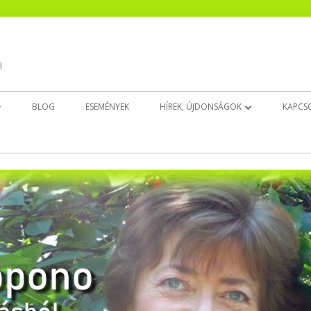
l
BLOG
ESEMÉNYEK
HÍREK, ÚJDONSÁGOK
KAPCS
EK
CSENDESÍTŐ ÚJ!
INGAT(HATAT)LAN ÚJ!
BELSŐ GYERMEK DÉDELGETŐ ÚJ!
ALUDJ JÓL!
EZT NYISD KI, HA…
EGÉSZSÉGEDRE!
ELENGEDÉS