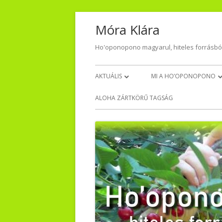
Skip
Móra Klára
to
content
Ho'oponopono magyarul, hiteles forrásbó
Primary
AKTUÁLIS
MI A HO’OPONOPONO
Menu
NAPI HÁLA
VISSZAJELZÉSEK – TŐLET
ALOHA ZÁRTKÖRŰ TAGSÁG
VIDEO-AUDIO