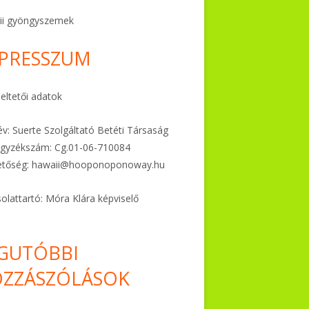
ii gyöngyszemek
PRESSZUM
ltetői adatok
v: Suerte Szolgáltató Betéti Társaság
gyzékszám: Cg.01-06-
710084
etőség:
hawaii@hooponoponoway.hu
olattartó: Móra Klára képviselő
GUTÓBBI
ZZÁSZÓLÁSOK