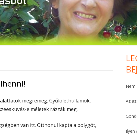
HÁLA MINDENÉRT. KOMOLYAN.
FELEMELŐ
PÉNZTÁRCA
FÁJDALOMCSILLAPÍTÓ
LE
Ma
VAN PÁR PERCED?
BE
Si
SZÍV-ERŐSÍTŐ
ihenni!
Nem h
BŐSÉG HO’OPONOPONOVAL
t alattatok megremeg. Gyűlölethullámok,
Az az
MEGBOCSÁTÁS
szeesküvés-elméletek rázzák meg.
MIÉRT ÉPPEN ÉN?
Gondo
ségben van itt. Otthonul kapta a bolygót,
FÜGGÉSTŐL SZABADON
Ilyen 
.