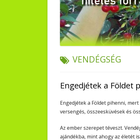
TAG:
VENDÉGSÉG
Engedjétek a Földet p
Engedjétek a Földet pihenni, mer
versengés, összeesküvések és ös
Az ember szerepet téveszt. Vendég
ajándékba, mint ahogy az életét is