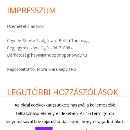
IMPRESSZUM
Üzemeltetői adatok
Cégnév: Suerte Szolgáltató Betéti Társaság
Cégjegyzékszám: Cg.01-06-
710084
Elérhetőség:
hawaii@hooponoponoway.hu
Kapcsolattartó: Móra Klára képviselő
LEGUTÓBBI HOZZÁSZÓLÁSOK
Az oldal cookie-kat (sütiket) használ a kellemesebb
felhasználói élmény érdekében. Az “Értem” gomb
Footer
Using
Tiny Framework
•
Bejelentkezés
lenyomásával hozzájárulásodat adod, hogy elfogadod őket.
Content