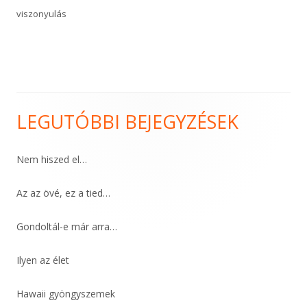
viszonyulás
LEGUTÓBBI BEJEGYZÉSEK
Main
Sidebar
Nem hiszed el…
Az az övé, ez a tied…
Gondoltál-e már arra…
Ilyen az élet
Hawaii gyöngyszemek