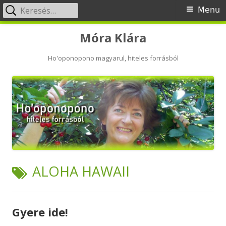
Keresés:
Primary
Menu
Menu
Skip
Móra Klára
to
content
Ho'oponopono magyarul, hiteles forrásból
TAG:
ALOHA HAWAII
Gyere ide!