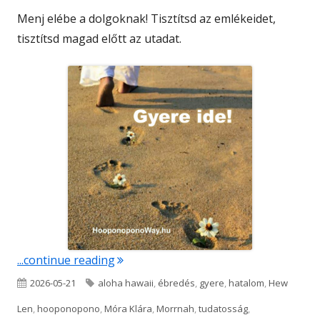
Menj elébe a dolgoknak! Tisztítsd az emlékeidet,
tisztítsd magad előtt az utadat.
"Gyere ide!"
...continue reading
Published
Tags
2026-05-21
aloha hawaii
,
ébredés
,
gyere
,
hatalom
,
Hew
on
Len
,
hooponopono
,
Móra Klára
,
Morrnah
,
tudatosság
,