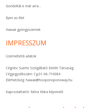
Gondoltál-e már arra…
Ilyen az élet
Hawaii gyöngyszemek
IMPRESSZUM
Üzemeltetői adatok
Cégnév: Suerte Szolgáltató Betéti Társaság
Cégjegyzékszám: Cg.01-06-
710084
Elérhetőség:
hawaii@hooponoponoway.hu
Kapcsolattartó: Móra Klára képviselő