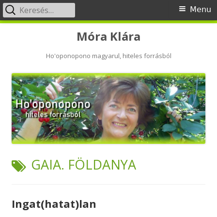
Keresés:
Primary
Menu
Menu
Skip
Móra Klára
to
content
Ho'oponopono magyarul, hiteles forrásból
TAG:
GAIA. FÖLDANYA
Ingat(hatat)lan