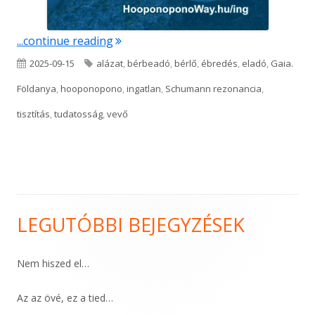
"Ingat(hatat)lan"
...continue reading
Published
Tags
2025-09-15
alázat
,
bérbeadó
,
bérlő
,
ébredés
,
eladó
,
Gaia.
on
Földanya
,
hooponopono
,
ingatlan
,
Schumann rezonancia
,
tisztítás
,
tudatosság
,
vevő
LEGUTÓBBI BEJEGYZÉSEK
Main
Sidebar
Nem hiszed el…
Az az övé, ez a tied…