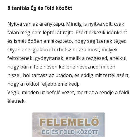
8 tanítás Ég és Föld között
Nyitva van az aranykapu. Mindig is nyitva volt, csak
talán még nem léptél át rajta. Ezért érkezik időnként
és ismétlődően emlékeztető, hogy segítsenek téged.
Olyan energiákhoz férhetsz hozzá most, melyek
feltöltenek, gyógyítanak, emelik a rezgésed, anélkül,
hogy bármiféle néven kellene nevezned, miben
hiszel, hol tartasz az utadon, és eddig mit tettél azért,
hogy a földtől feljebb emelkedj.
Végül minden út befelé vezet, mert ez a rendje a földi
életnek.