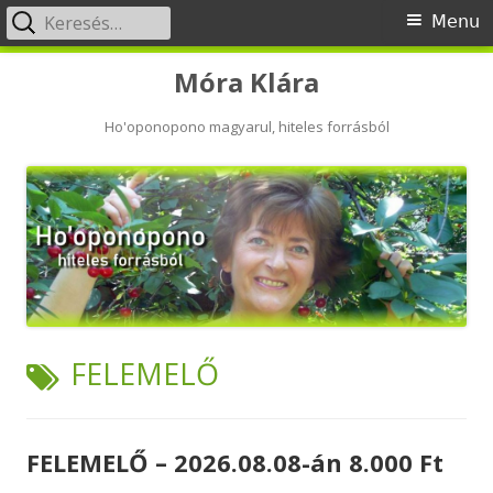
Keresés:
Primary
Menu
Menu
Skip
Móra Klára
to
content
Ho'oponopono magyarul, hiteles forrásból
TAG:
FELEMELŐ
FELEMELŐ – 2026.08.08-án 8.000 Ft