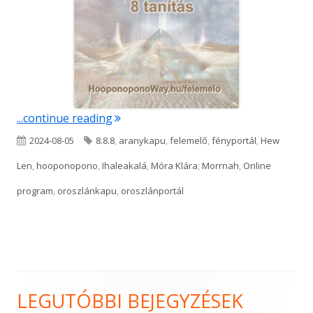
"FELEMELŐ – 2026.08.08-án 8.000 Ft"
...continue reading
Published
Tags
2024-08-05
8.8.8
,
aranykapu
,
felemelő
,
fényportál
,
Hew
on
Len
,
hooponopono
,
Ihaleakalá
,
Móra Klára
,
Morrnah
,
Online
program
,
oroszlánkapu
,
oroszlánportál
LEGUTÓBBI BEJEGYZÉSEK
Main