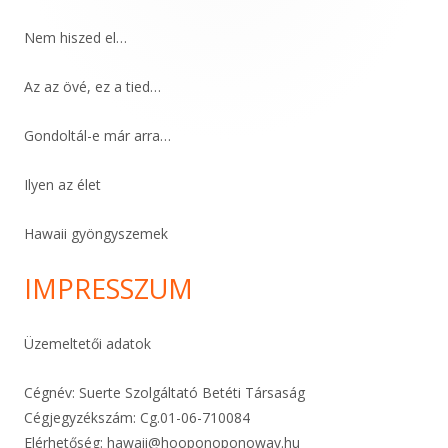
Sidebar
Nem hiszed el…
Az az övé, ez a tied…
Gondoltál-e már arra…
Ilyen az élet
Hawaii gyöngyszemek
IMPRESSZUM
Üzemeltetői adatok
Cégnév: Suerte Szolgáltató Betéti Társaság
Cégjegyzékszám: Cg.01-06-
710084
Elérhetőség:
hawaii@hooponoponoway.hu