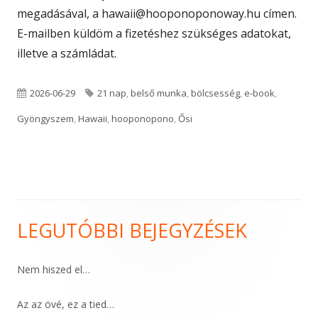
megadásával, a
hawaii@hooponoponoway.hu
címen.
E-mailben küldöm a fizetéshez szükséges adatokat,
illetve a számládat.
Published
Tags
2026-06-29
21 nap
,
belső munka
,
bölcsesség
,
e-book
,
on
Gyöngyszem
,
Hawaii
,
hooponopono
,
Ősi
LEGUTÓBBI BEJEGYZÉSEK
Main
Sidebar
Nem hiszed el…
Az az övé, ez a tied…