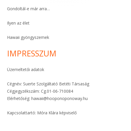
Gondoltál-e már arra…
Ilyen az élet
Hawaii gyöngyszemek
IMPRESSZUM
Üzemeltetői adatok
Cégnév: Suerte Szolgáltató Betéti Társaság
Cégjegyzékszám: Cg.01-06-
710084
Elérhetőség:
hawaii@hooponoponoway.hu
Kapcsolattartó: Móra Klára képviselő