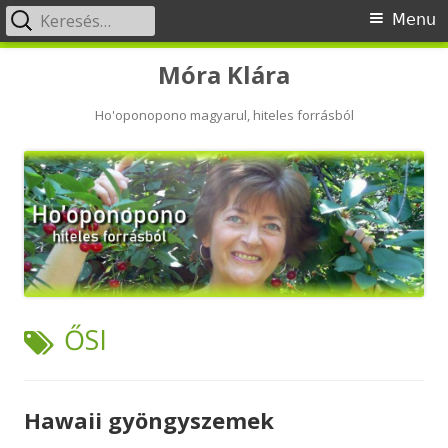
Keresés:
Primary
Menu
Menu
Skip
Móra Klára
to
content
Ho'oponopono magyarul, hiteles forrásból
TAG:
ŐSI
Hawaii gyöngyszemek