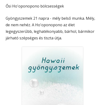
Ősi Ho'oponopono bölcsességek
Gyöngyszemek 21 napra - mély belső munka. Mély,
de nem nehéz. A Ho'oponopono az élet
legegyszerűbb, leghatékonyabb, bárhol, bármikor
járható szépséges és tiszta útja.