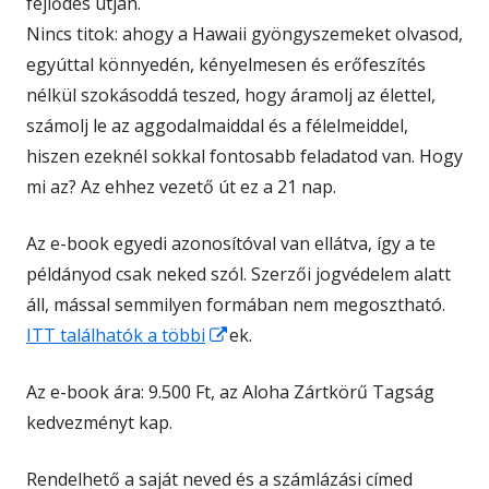
fejlődés útján.
Nincs titok: ahogy a Hawaii gyöngyszemeket olvasod,
egyúttal könnyedén, kényelmesen és erőfeszítés
nélkül szokásoddá teszed, hogy áramolj az élettel,
számolj le az aggodalmaiddal és a félelmeiddel,
hiszen ezeknél sokkal fontosabb feladatod van. Hogy
mi az? Az ehhez vezető út ez a 21 nap.
Az e-book egyedi azonosítóval van ellátva, így a te
példányod csak neked szól. Szerzői jogvédelem alatt
áll, mással semmilyen formában nem megosztható.
Opens
ITT találhatók a többi
ek.
in
Az e-book ára: 9.500 Ft, az Aloha Zártkörű Tagság
a
kedvezményt kap.
new
window
Rendelhető a saját neved és a számlázási címed